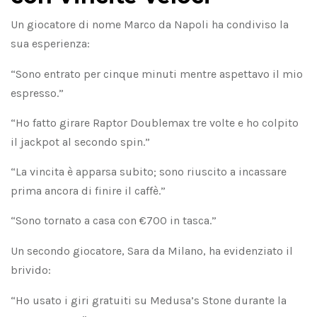
Un giocatore di nome Marco da Napoli ha condiviso la
sua esperienza:
“Sono entrato per cinque minuti mentre aspettavo il mio
espresso.”
“Ho fatto girare Raptor Doublemax tre volte e ho colpito
il jackpot al secondo spin.”
“La vincita è apparsa subito; sono riuscito a incassare
prima ancora di finire il caffè.”
“Sono tornato a casa con €700 in tasca.”
Un secondo giocatore, Sara da Milano, ha evidenziato il
brivido:
“Ho usato i giri gratuiti su Medusa’s Stone durante la