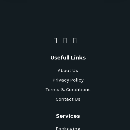
Usefull Links
About Us
Privacy Policy
Terms & Conditions
Contact Us
Services
Packaging