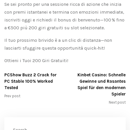
Se sei pronto per una sessione ricca di azione che inizia
con premi istantanei e termina con emozioni immediate,
iscriviti oggi e richiedi il bonus di benvenuto—100 % fino
a €500 più 200 giri gratuiti su slot selezionate.
Il tuo prossimo brivido è a un clic di distanza—non
lasciarti sfuggire questa opportunità quick‑hit!
Ottieni i Tuoi 200 Giri Gratuiti!
PCShow Buzz 2 Crack for
Kinbet Casino: Schnelle
PC Stable 100% Worked
Gewinne und Rasantes
Tested
Spiel für den modernen
Spieler
Prev post
Next post
Search