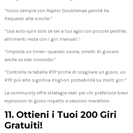
“Inizio sempre con Raptor Doublemax perché ha
frequenti alte vincite.”
“Usa auto‑spin solo se sei a tuo agio con piccole perdite;
altrimenti resta con i giri manuali.”
“Imposta un timer—quando suona, smetti di giocare
anche se stai vincendo.”
“Controlla la tabella RTP prima di scegliere un gioco; un
RTP più alto significa migliori probabilità su molti giri.”
La community offre strategie reali per chi preferisce brevi
esplosioni di gioco rispetto a sessioni marathon.
11. Ottieni i Tuoi 200 Giri
Gratuiti!