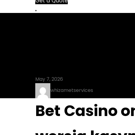
Get a Quote
Blog
Bet Casino o
online.257
May 7, 2026
whizametservices
Bet Casino o