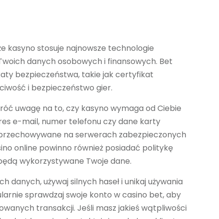
 że kasyno stosuje najnowsze technologie
y Twoich danych osobowych i finansowych. Bet
ty bezpieczeństwa, takie jak certyfikat
ciwość i bezpieczeństwo gier.
zwróć uwagę na to, czy kasyno wymaga od Ciebie
es e-mail, numer telefonu czy dane karty
są przechowywane na serwerach zabezpieczonych
no online powinno również posiadać politykę
b będą wykorzystywane Twoje dane.
 danych, używaj silnych haseł i unikaj używania
larnie sprawdzaj swoje konto w casino bet, aby
owanych transakcji. Jeśli masz jakieś wątpliwości