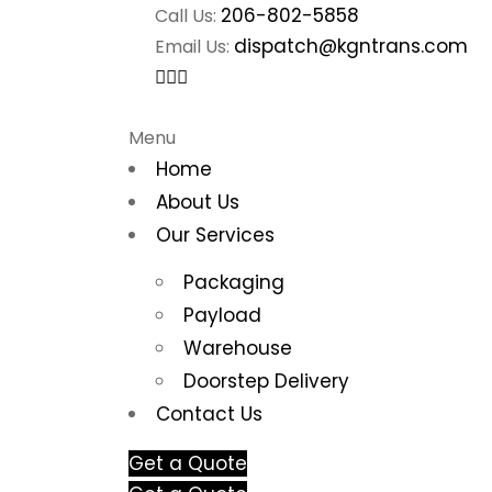
206-802-5858
Call Us:
dispatch@kgntrans.com
Email Us:
Menu
Home
About Us
Our Services
Packaging
Payload
Warehouse
Doorstep Delivery
Contact Us
Get a Quote