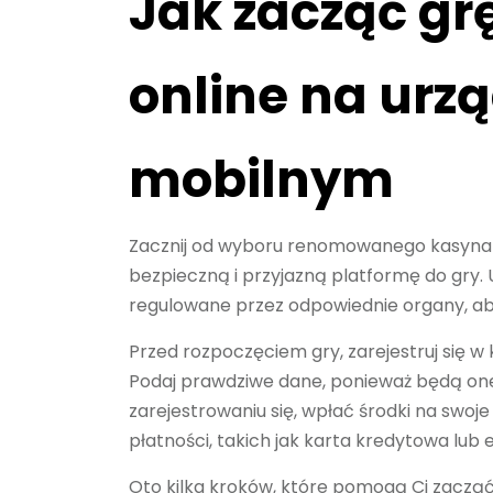
Jak zacząć gr
online na urz
mobilnym
Zacznij od wyboru renomowanego kasyna onl
bezpieczną i przyjazną platformę do gry. U
regulowane przez odpowiednie organy, ab
Przed rozpoczęciem gry, zarejestruj się w 
Podaj prawdziwe dane, ponieważ będą one
zarejestrowaniu się, wpłać środki na swo
płatności, takich jak karta kredytowa lub e
Oto kilka kroków, które pomogą Ci zacząć