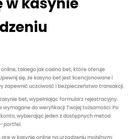
ę w kasynie
ądzeniu
ine, takiego jak casino bet, które oferuje
pewnij się, że kasyno bet jest licencjonowane i
y zapewnić uczciwość i bezpieczeństwo transakcji.
kasynie bet, wypełniając formularz rejestracyjny.
 wymagane do weryfikacji Twojej tożsamości. Po
je konto, wybierając jeden z dostępnych metod
-portfel.
 grę w kasynie online na urządzeniu mobilnym: