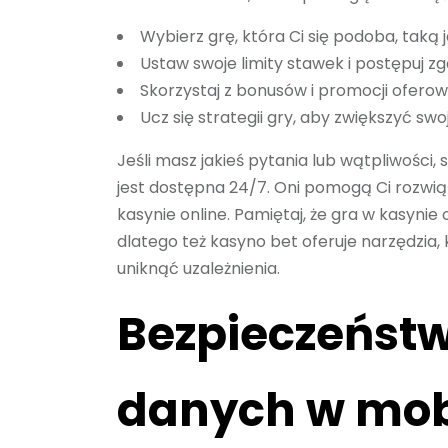
Wybierz grę, która Ci się podoba, taką j
Ustaw swoje limity stawek i postępuj zg
Skorzystaj z bonusów i promocji ofero
Ucz się strategii gry, aby zwiększyć s
Jeśli masz jakieś pytania lub wątpliwości, 
jest dostępna 24/7. Oni pomogą Ci rozwi
kasynie online. Pamiętaj, że gra w kasynie
dlatego też kasyno bet oferuje narzędzia,
uniknąć uzależnienia.
Bezpieczeństw
danych w mob