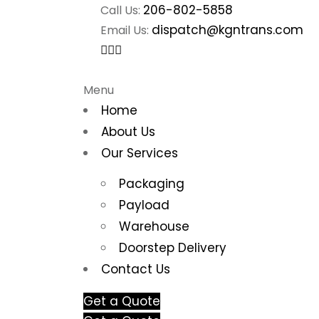
206-802-5858
Call Us:
dispatch@kgntrans.com
Email Us:
Menu
Home
About Us
Our Services
Packaging
Payload
Warehouse
Doorstep Delivery
Contact Us
Get a Quote