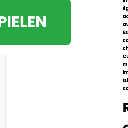
in
İl
SPIELEN
ad
av
Es
c
c
Cu
mo
im
Is
ca