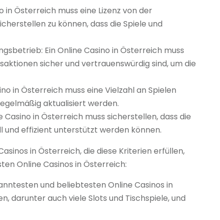
no in Österreich muss eine Lizenz von der
cherstellen zu können, dass die Spiele und
gsbetrieb: Ein Online Casino in Österreich muss
nsaktionen sicher und vertrauenswürdig sind, um die
ino in Österreich muss eine Vielzahl an Spielen
regelmäßig aktualisiert werden.
 Casino in Österreich muss sicherstellen, dass die
 und effizient unterstützt werden können.
inos in Österreich, die diese Kriterien erfüllen,
sten Online Casinos in Österreich:
kanntesten und beliebtesten Online Casinos in
len, darunter auch viele Slots und Tischspiele, und