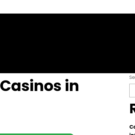
Casinos in sterrei
Se
 Casinos in
Co