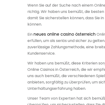
Wenn Sie auf der Suche nach einem Online C
richtig. Wir haben uns bemüßt, die besten 
damit Sie sicherstellen können, dass Sie i
können.
neues online casino österreich
Ein
Onli
erfüllen, um als seriös und sicher zu gelte
zuverlässige Zahlungsmethode, eine breit
Kundenservice.
Wir haben uns bemüßt, diese Kriterien sorg
Online Casinos in Österreich, die wir emp
uns auch bemüßt, die verschiedenen Spiele
anbieten, sorgfältig zu überprüfen, um sich
Unterhaltungserfahrung haben.
Unser Team von Experten hat sich bemüßt, 
überprüfen, um sicherzustellen, dass Sie 