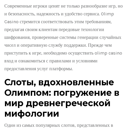
Современные игроки ценят не только разнообразие игр, но
и безопасность, надежность и удобство сервиса. Olimp
Casino стремится соответствовать этим требованиям,
предлагая своим клиентам передовые технологии
шифрования, проверенные системы генерации случайных
чисел и оперативную службу поддержки. Прежде чем
приступить к игре, необходимо осуществить olimp casino
вход и ознакомиться с правилами и условиями
предоставления услуг платформы.
Слоты, вдохновленные
Олимпом: погружение в
мир древнегреческой
мифологии
Один из самых популярных слотов, представленных в