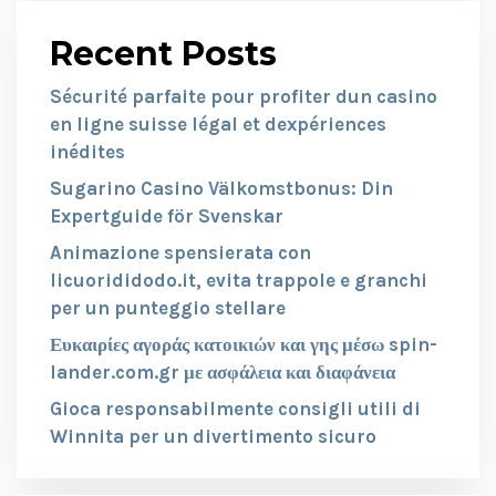
Recent Posts
Sécurité parfaite pour profiter dun casino
en ligne suisse légal et dexpériences
inédites
Sugarino Casino Välkomstbonus: Din
Expertguide för Svenskar
Animazione spensierata con
licuorididodo.it, evita trappole e granchi
per un punteggio stellare
Ευκαιρίες αγοράς κατοικιών και γης μέσω spin-
lander.com.gr με ασφάλεια και διαφάνεια
Gioca responsabilmente consigli utili di
Winnita per un divertimento sicuro