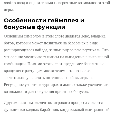
casino вход и оцените сами невероятные возможности этой
игры.
Особенности геймплея и
бонусные функции
Основным символом в этом слоте является Зевс, владыка
богов, который может появиться на барабанах в виде
расширяющегося вайлда, занимающего всю вертикаль. Это
мгновенно увеличивает шансы на выпадение выигрышной
комбинации. Помимо этого, слот предлагает бесплатные
вращения с растущим множителем, что позволяет
значительно увеличить потенциальный выигрыш.
Регулярное участие в турнирах и акциях также увеличивает
возможности для получения приятных бонусов.
Другим важным элементом игрового процесса является
функция каскадных барабанов, когда каждый выигрышный