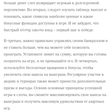
больше денег слот возвращает игрокам в долгосрочной
перспективе. Во-вторых, следует изучать таблицу выплат и
понимать, какие символы наиболее ценные и какие
бонусные функции доступны в игре. И не забудьте, что
быстрый olimp casino вход – первый шаг к победе.
В-третьих, важно правильно управлять своим банкроллом и
не ставить больше, чем вы можете себе позволить
проиграть. Установите лимит на сумму, которую вы готовы
потратить на игру, и не превышайте его. В-четвертых,
используйте бесплатные вращения и бонусы, чтобы
увеличить свои шансы на выигрыш. Регулярное участие в
акциях и турнирах также может принести дополнительные
призы и выгоды. Освоив основные принципы успешной
игры в слоты, вы сможете максимизировать свои шансы на
выигрыш и получить максимум удовольствия от азартных
игр.