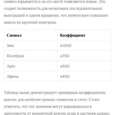
символ взрывается и на его месте появляются новые. Это
создает возможность для нескольких последовательных
выигрышей в одном вращении, что значительно повышает
шансы на крупный выигрыш.
Символ
Коэффициент
Зевс
x1000
Посейдон
x750
Арес
x500
Афина
x400
Таблица выше демонстрирует примерные коэффициенты
выплат для наиболее ценных символов в слоте. Стоит
отметить, что эти значения могут варьироваться в
зависимости от конкретной версии игры и настроек казино.