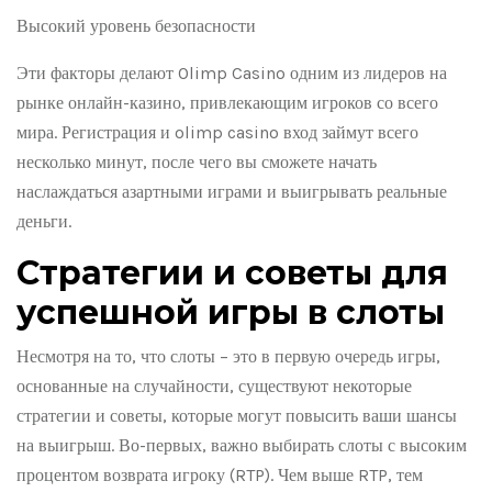
Высокий уровень безопасности
Эти факторы делают Olimp Casino одним из лидеров на
рынке онлайн-казино, привлекающим игроков со всего
мира. Регистрация и olimp casino вход займут всего
несколько минут, после чего вы сможете начать
наслаждаться азартными играми и выигрывать реальные
деньги.
Стратегии и советы для
успешной игры в слоты
Несмотря на то, что слоты – это в первую очередь игры,
основанные на случайности, существуют некоторые
стратегии и советы, которые могут повысить ваши шансы
на выигрыш. Во-первых, важно выбирать слоты с высоким
процентом возврата игроку (RTP). Чем выше RTP, тем