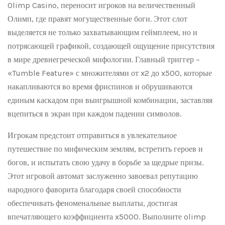
Olimp Casino, переносит игроков на величественный
Олимп, где правят могущественные боги. Этот слот
выделяется не только захватывающим геймплеем, но и
потрясающей графикой, создающей ощущение присутствия
в мире древнегреческой мифологии. Главный триггер –
«Tumble Feature» с множителями от x2 до x500, которые
накапливаются во время фриспинов и обрушиваются
единым каскадом при выигрышной комбинации, заставляя
вцепиться в экран при каждом падении символов.
Игрокам предстоит отправиться в увлекательное
путешествие по мифическим землям, встретить героев и
богов, и испытать свою удачу в борьбе за щедрые призы.
Этот игровой автомат заслуженно завоевал репутацию
народного фаворита благодаря своей способности
обеспечивать феноменальные выплаты, достигая
впечатляющего коэффициента x5000. Выполните olimp