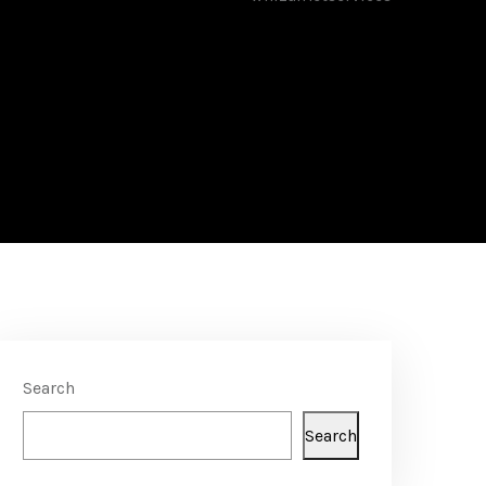
Search
Search