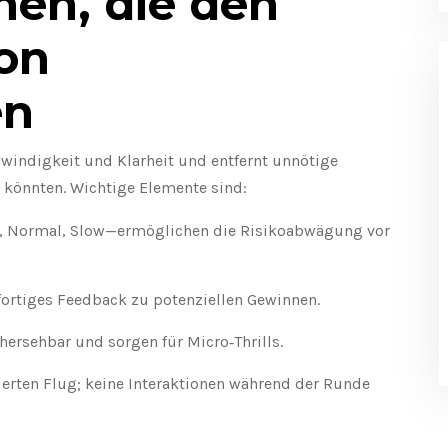
nen, die den
ion
en
hwindigkeit und Klarheit und entfernt unnötige
 könnten. Wichtige Elemente sind:
t, Normal, Slow—ermöglichen die Risikoabwägung vor
fortiges Feedback zu potenziellen Gewinnen.
hersehbar und sorgen für Micro‑Thrills.
sierten Flug; keine Interaktionen während der Runde