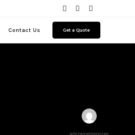
Contact Us
Get a Quote
whizametservices