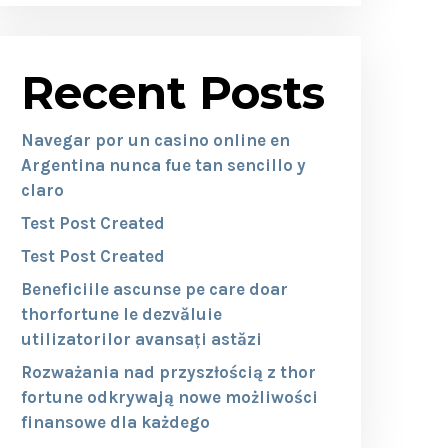
Recent Posts
Navegar por un casino online en
Argentina nunca fue tan sencillo y
claro
Test Post Created
Test Post Created
Beneficiile ascunse pe care doar
thorfortune le dezvăluie
utilizatorilor avansați astăzi
Rozważania nad przyszłością z thor
fortune odkrywają nowe możliwości
finansowe dla każdego