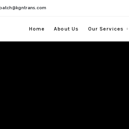
spatch@kgntrans.com
Home
About Us
Our Services
Schnellfeuer-
 für schnelle