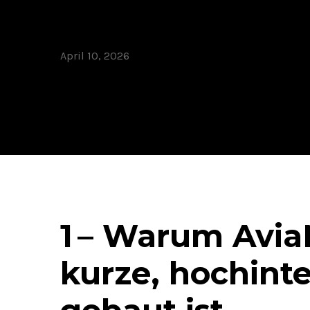
Spieler
April 10, 2026
1 – Warum Avia
kurze, hochinte