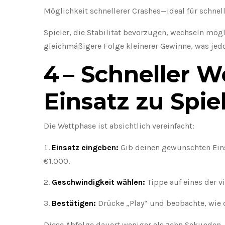
Möglichkeit schnellerer Crashes—ideal für schnel
Spieler, die Stabilität bevorzugen, wechseln mög
gleichmäßigere Folge kleinerer Gewinne, was jed
4 – Schneller W
Einsatz zu Spie
Die Wettphase ist absichtlich vereinfacht:
Einsatz eingeben:
Gib deinen gewünschten Einsa
€1.000.
Geschwindigkeit wählen:
Tippe auf eines der v
Bestätigen:
Drücke „Play“ und beobachte, wie 
Diese Abfolge dauert weniger als zehn Sekunden,