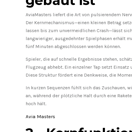
gebaut ist
AviaMasters liefert die Art von pulsierendem Nerv
Der Kernmechanismus—einen kleinen Betrag setzen
lassen bis zum unvermeidlichen Crash—lässt sich 
langwieriger, ausgedehnter Spielphasen erhält man
fünf Minuten abgeschlossen werden können.
Spieler, die auf schnelle Ergebnisse stehen, schä
Flugzeug abhebt. Ein einzelner Tap setzt Einsatz 
Diese Struktur fördert eine Denkweise, die Mom
In kurzen Sequenzen fühlt sich das Zuschauen, wie
an, während der plötzliche Halt durch eine Rakete
hoch hält.
Avia Masters