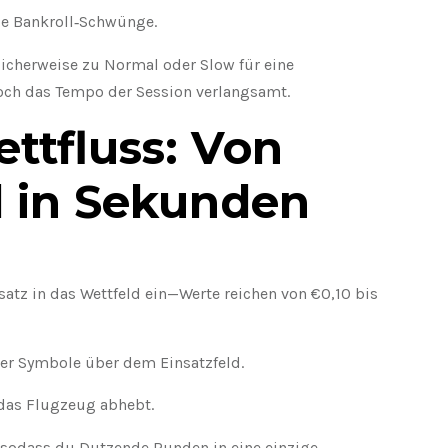
le Bankroll‑Schwünge.
licherweise zu Normal oder Slow für eine
och das Tempo der Session verlangsamt.
ettfluss: Von
l in Sekunden
tz in das Wettfeld ein—Werte reichen von €0,10 bis
ier Symbole über dem Einsatzfeld.
das Flugzeug abhebt.
 sodass du Dutzende Runden in eine einzige