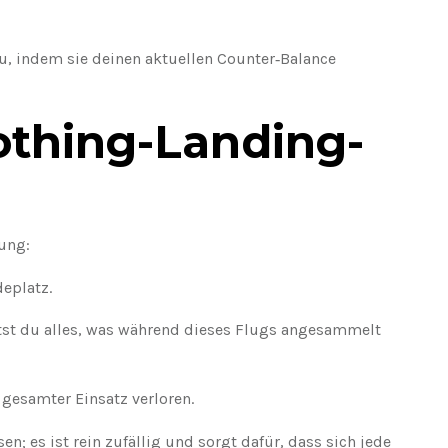
, indem sie deinen aktuellen Counter‑Balance
Nothing-Landing-
ung:
eplatz.
tst du alles, was während dieses Flugs angesammelt
 gesamter Einsatz verloren.
n; es ist rein zufällig und sorgt dafür, dass sich jede