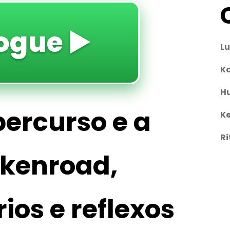
ogue ▶️
L
Ka
H
ercurso e a
Ke
Ri
ckenroad,
rios e reflexos