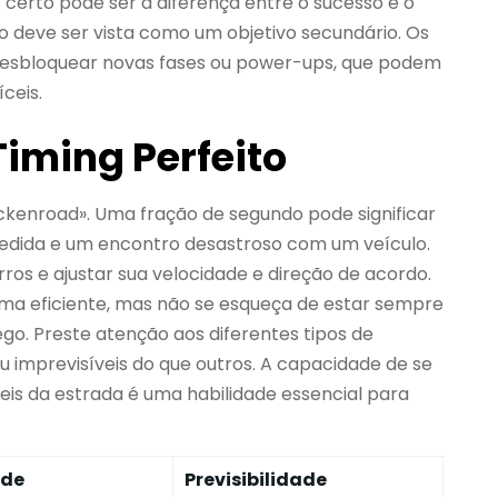
 certo pode ser a diferença entre o sucesso e o
ão deve ser vista como um objetivo secundário. Os
sbloquear novas fases ou power-ups, que podem
íceis.
Timing Perfeito
ckenroad». Uma fração de segundo pode significar
edida e um encontro desastroso com um veículo.
ros e ajustar sua velocidade e direção de acordo.
orma eficiente, mas não se esqueça de estar sempre
go. Preste atenção aos diferentes tipos de
u imprevisíveis do que outros. A capacidade de se
is da estrada é uma habilidade essencial para
ade
Previsibilidade