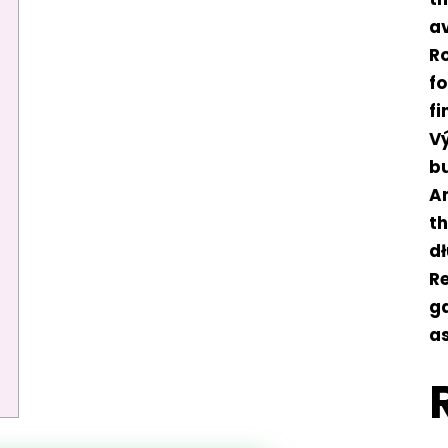
av
Ro
f
f
Vý
b
An
t
d
Re
ga
as