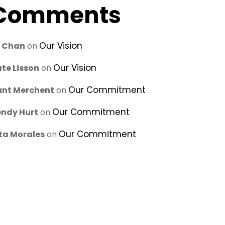
Comments
Our Vision
u Chan
on
Our Vision
te Lisson
on
Our Commitment
unt Merchent
on
Our Commitment
ndy Hurt
on
Our Commitment
ta Morales
on