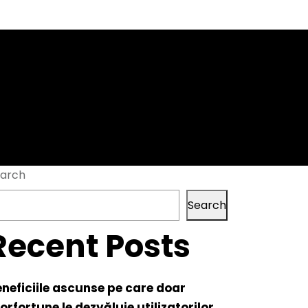
ássica_chickenro
arch
Search
Recent Posts
neficiile ascunse pe care doar
orfortune le dezvăluie utilizatorilor