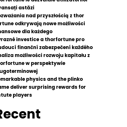
ansați astăzi
zważania nad przyszłością z thor
ortune odkrywają nowe możliwości
inansowe dla każdego
razné investice a thorfortune pro
udoucí finanční zabezpečení každého
aliza możliwości rozwoju kapitału z
horfortune w perspektywie
ługoterminowej
markable physics and the plinko
me deliver surprising rewards for
tute players
Recent