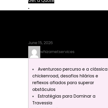
Get a Quote
Blog
Aventuroso_
June 15, 2026
whizametservices
Aventuroso percurso e a clássica
chickenroad, desafios hilários e
reflexos afiados para superar
obstáculos
Estratégias para Dominar a
Travessia