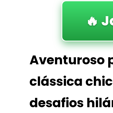
🔥 J
Aventuroso p
clássica chi
desafios hilá