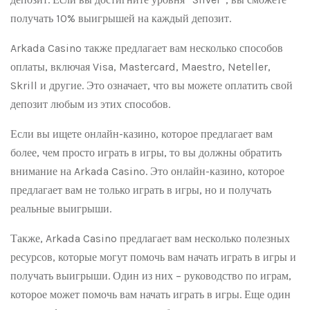
получать 10% выигрышей на каждый депозит.
Arkada Casino также предлагает вам несколько способов
оплаты, включая Visa, Mastercard, Maestro, Neteller,
Skrill и другие. Это означает, что вы можете оплатить свой
депозит любым из этих способов.
Если вы ищете онлайн-казино, которое предлагает вам
более, чем просто играть в игры, то вы должны обратить
внимание на Arkada Casino. Это онлайн-казино, которое
предлагает вам не только играть в игры, но и получать
реальные выигрыши.
Также, Arkada Casino предлагает вам несколько полезных
ресурсов, которые могут помочь вам начать играть в игры и
получать выигрыши. Один из них – руководство по играм,
которое может помочь вам начать играть в игры. Еще один