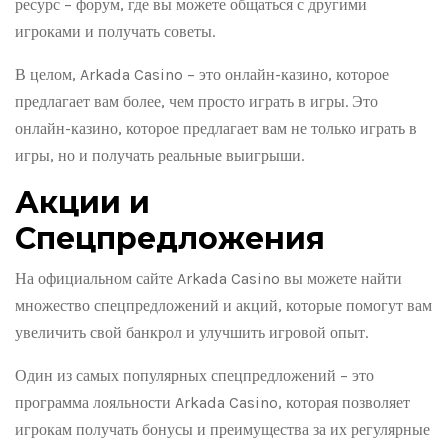
ресурс – форум, где вы можете общаться с другими
игроками и получать советы.
В целом, Arkada Casino – это онлайн-казино, которое
предлагает вам более, чем просто играть в игры. Это
онлайн-казино, которое предлагает вам не только играть в
игры, но и получать реальные выигрыши.
Акции и
Спецпредложения
На официальном сайте Arkada Casino вы можете найти
множество спецпредложений и акций, которые помогут вам
увеличить свой банкрол и улучшить игровой опыт.
Один из самых популярных спецпредложений – это
программа лояльности Arkada Casino, которая позволяет
игрокам получать бонусы и преимущества за их регулярные