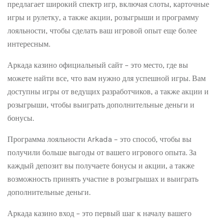
предлагает широкий спектр игр, включая слоты, карточные
игры и рулетку, а также акции, розыгрыши и программу
лояльности, чтобы сделать ваш игровой опыт еще более
интересным.
Аркада казино официальный сайт – это место, где вы
можете найти все, что вам нужно для успешной игры. Вам
доступны игры от ведущих разработчиков, а также акции и
розыгрыши, чтобы выиграть дополнительные деньги и
бонусы.
Программа лояльности Arkada – это способ, чтобы вы
получили больше выгоды от вашего игрового опыта. За
каждый депозит вы получаете бонусы и акции, а также
возможность принять участие в розыгрышах и выиграть
дополнительные деньги.
Аркада казино вход – это первый шаг к началу вашего