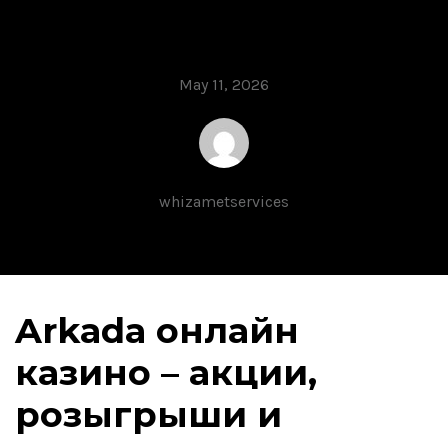
лояльности.2729
May 11, 2026
whizametservices
Arkada онлайн
казино – акции,
розыгрыши и