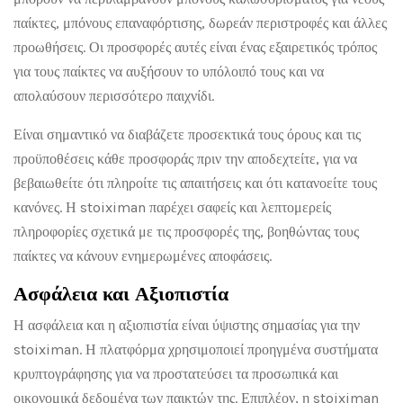
παίκτες, μπόνους επαναφόρτισης, δωρεάν περιστροφές και άλλες
προωθήσεις. Οι προσφορές αυτές είναι ένας εξαιρετικός τρόπος
για τους παίκτες να αυξήσουν το υπόλοιπό τους και να
απολαύσουν περισσότερο παιχνίδι.
Είναι σημαντικό να διαβάζετε προσεκτικά τους όρους και τις
προϋποθέσεις κάθε προσφοράς πριν την αποδεχτείτε, για να
βεβαιωθείτε ότι πληροίτε τις απαιτήσεις και ότι κατανοείτε τους
κανόνες. Η stoiximan παρέχει σαφείς και λεπτομερείς
πληροφορίες σχετικά με τις προσφορές της, βοηθώντας τους
παίκτες να κάνουν ενημερωμένες αποφάσεις.
Ασφάλεια και Αξιοπιστία
Η ασφάλεια και η αξιοπιστία είναι ύψιστης σημασίας για την
stoiximan. Η πλατφόρμα χρησιμοποιεί προηγμένα συστήματα
κρυπτογράφησης για να προστατεύσει τα προσωπικά και
οικονομικά δεδομένα των παικτών της. Επιπλέον, η stoiximan