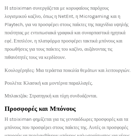
Η stoiximan συνεργάζεται με κορυφαίους παρόχους
λογισμικού καζίνο, όπως η NetEnt, η Microgaming και η
Playtech, για να προσφέρει στους παίκτες της παιχνίδια υψηλής
ποιότητας με εντυπωσιακά γραφικά και συναρπαστικά ηχητικά
εφέ. Επιπλέον, η πλατφόρμα προσφέρει τακτικά μπόνους και
προωθήσεις για τους παίκτες του καζίνο, αυξάνοντας τις
πιθανότητές τους να κερδίσουν.
Κουλοχέρηδες: Μια τεράστια ποικιλία θεμάτων και λειτουργιών.
Ρουλέτα: Κλασική και μοντέρνα παραλλαγές.
Μπλακτζάκ: Στρατηγική και τύχη συνδυάζονται.
Προσφορές και Μπόνους
Η stoiximan φημίζεται για τις γενναιόδωρες προσφορές και τα
μπόνους που προσφέρει στους παίκτες της. Αυτές οι προσφορές
μπορούν να περιλαμβάνουν μπόνους καλωσορίσματος για νέους