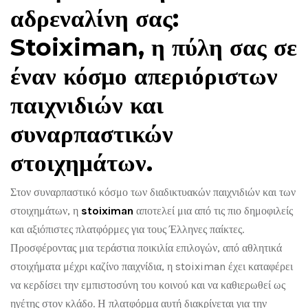
αδρεναλίνη σας:
Stoiximan, η πύλη σας σε
έναν κόσμο απεριόριστων
παιχνιδιών και
συναρπαστικών
στοιχημάτων.
Στον συναρπαστικό κόσμο των διαδικτυακών παιχνιδιών και των
στοιχημάτων, η
stoiximan
αποτελεί μια από τις πιο δημοφιλείς
και αξιόπιστες πλατφόρμες για τους Έλληνες παίκτες.
Προσφέροντας μια τεράστια ποικιλία επιλογών, από αθλητικά
στοιχήματα μέχρι καζίνο παιχνίδια, η stoiximan έχει καταφέρει
να κερδίσει την εμπιστοσύνη του κοινού και να καθιερωθεί ως
ηγέτης στον κλάδο. Η πλατφόρμα αυτή διακρίνεται για την