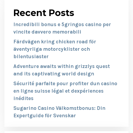
Recent Posts
Incredibili bonus e 5gringos casino per
vincite davvero memorabili
Färdvägen kring chicken road för
äventyrliga motorcyklister och
bilentusiaster
Adventure awaits within grizzlys quest
and its captivating world design
Sécurité parfaite pour profiter dun casino
en ligne suisse légal et dexpériences
inédites
Sugarino Casino Välkomstbonus: Din
Expertguide för Svenskar