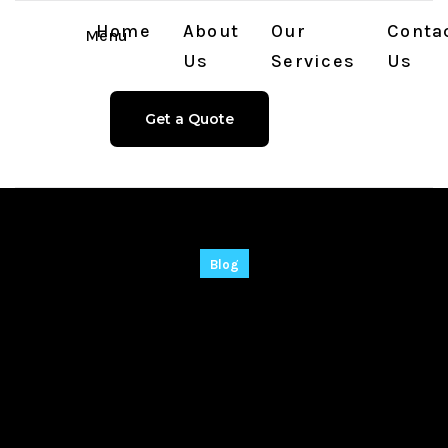
Home
About
Our
Conta
Menu
Us
Services
Us
Get a Quote
Blog
Απογειώστε την
αδρεναλίνη σας
Stoiximan, η πύλη σας
σε έναν κόσμο