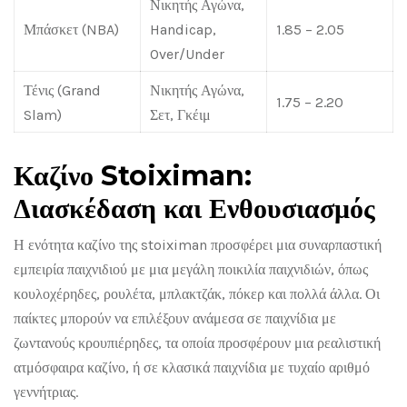
Νικητής Αγώνα,
Μπάσκετ (NBA)
Handicap,
1.85 – 2.05
Over/Under
Τένις (Grand
Νικητής Αγώνα,
1.75 – 2.20
Slam)
Σετ, Γκέιμ
Καζίνο Stoiximan:
Διασκέδαση και Ενθουσιασμός
Η ενότητα καζίνο της stoiximan προσφέρει μια συναρπαστική
εμπειρία παιχνιδιού με μια μεγάλη ποικιλία παιχνιδιών, όπως
κουλοχέρηδες, ρουλέτα, μπλακτζάκ, πόκερ και πολλά άλλα. Οι
παίκτες μπορούν να επιλέξουν ανάμεσα σε παιχνίδια με
ζωντανούς κρουπιέρηδες, τα οποία προσφέρουν μια ρεαλιστική
ατμόσφαιρα καζίνο, ή σε κλασικά παιχνίδια με τυχαίο αριθμό
γεννήτριας.