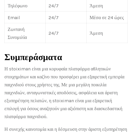
Τηλέφωνο
24/7
Άμεση
Email
24/7
Μέσα σε 24 ώρες
Ζωντανή
24/7
Άμεση
Συνομιλία
Συμπεράσματα
Η stoiximan είναι μια κορυφαία πλατφόρμα αθλητικών
στοιχημάτων και καζίνο που προσφέρει μια εξαιρετική εμπειρία
παιχνιδιού στους χρήστες της. Με μια μεγάλη ποικιλία
παιχνιδιών, ανταγωνιστικές αποδόσεις, ασφάλεια και άριστη
εξυπηρέτηση πελατών, η stoiximan είναι μια εξαιρετική
επιλογή για όσους αναζητούν μια αξιόπιστη και διασκεδαστική
πλατφόρμα παιχνιδιού.
Η συνεχής καινοτομία και η δέσμευση στην άριστη εξυπηρέτηση