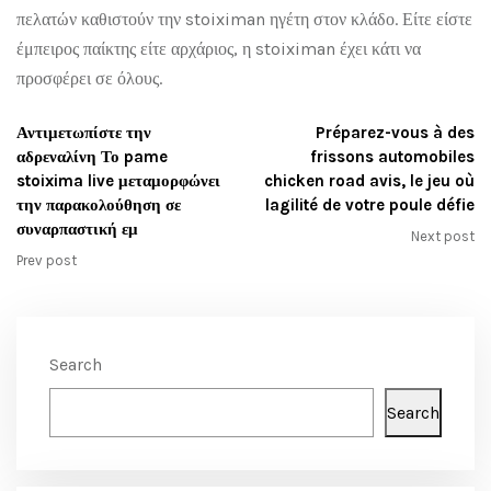
πελατών καθιστούν την stoiximan ηγέτη στον κλάδο. Είτε είστε
έμπειρος παίκτης είτε αρχάριος, η stoiximan έχει κάτι να
προσφέρει σε όλους.
Αντιμετωπίστε την
Préparez-vous à des
αδρεναλίνη Το pame
frissons automobiles
stoixima live μεταμορφώνει
chicken road avis, le jeu où
την παρακολούθηση σε
lagilité de votre poule défie
συναρπαστική εμ
Next post
Prev post
Search
Search