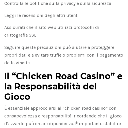
Controlla le politiche sulla privacy e sulla sicurezza
Leggi le recensioni degli altri utenti
Assicurati che il sito web utilizzi protocolli di
crittografia SSL
Seguire queste precauzioni può aiutare a proteggere i
propri dati e a evitare truffe o problemi con il pagamento
delle vincite.
Il “Chicken Road Casino” e
la Responsabilità del
Gioco
È essenziale approcciarsi al “chicken road casino” con
consapevolezza e responsabilità, ricordando che il gioco
d’azzardo può creare dipendenza. È importante stabilire