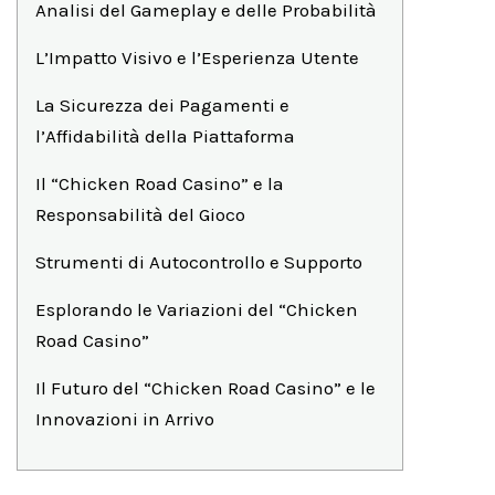
Analisi del Gameplay e delle Probabilità
L’Impatto Visivo e l’Esperienza Utente
La Sicurezza dei Pagamenti e
l’Affidabilità della Piattaforma
Il “Chicken Road Casino” e la
Responsabilità del Gioco
Strumenti di Autocontrollo e Supporto
Esplorando le Variazioni del “Chicken
Road Casino”
Il Futuro del “Chicken Road Casino” e le
Innovazioni in Arrivo