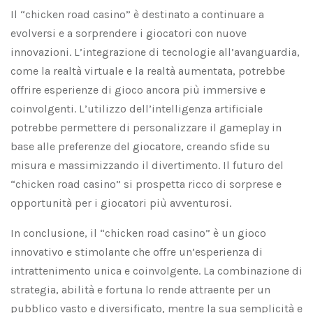
Il “chicken road casino” è destinato a continuare a
evolversi e a sorprendere i giocatori con nuove
innovazioni. L’integrazione di tecnologie all’avanguardia,
come la realtà virtuale e la realtà aumentata, potrebbe
offrire esperienze di gioco ancora più immersive e
coinvolgenti. L’utilizzo dell’intelligenza artificiale
potrebbe permettere di personalizzare il gameplay in
base alle preferenze del giocatore, creando sfide su
misura e massimizzando il divertimento. Il futuro del
“chicken road casino” si prospetta ricco di sorprese e
opportunità per i giocatori più avventurosi.
In conclusione, il “chicken road casino” è un gioco
innovativo e stimolante che offre un’esperienza di
intrattenimento unica e coinvolgente. La combinazione di
strategia, abilità e fortuna lo rende attraente per un
pubblico vasto e diversificato, mentre la sua semplicità e