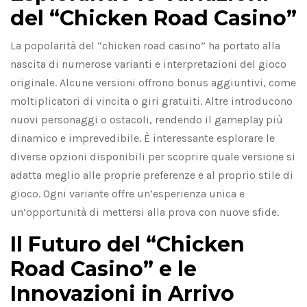
del “Chicken Road Casino”
La popolarità del “chicken road casino” ha portato alla
nascita di numerose varianti e interpretazioni del gioco
originale. Alcune versioni offrono bonus aggiuntivi, come
moltiplicatori di vincita o giri gratuiti. Altre introducono
nuovi personaggi o ostacoli, rendendo il gameplay più
dinamico e imprevedibile. È interessante esplorare le
diverse opzioni disponibili per scoprire quale versione si
adatta meglio alle proprie preferenze e al proprio stile di
gioco. Ogni variante offre un’esperienza unica e
un’opportunità di mettersi alla prova con nuove sfide.
Il Futuro del “Chicken
Road Casino” e le
Innovazioni in Arrivo