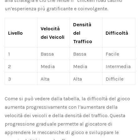
alla strategia è ciò che rende il “chicken road casino”
un’esperienza più gratificante e coinvolgente.
Densità
Velocità
Livello
del
Difficoltà
dei Veicoli
Traffico
1
Bassa
Bassa
Facile
2
Media
Media
Intermedia
3
Alta
Alta
Difficile
Come si può vedere dalla tabella, la difficoltà del gioco
aumenta progressivamente con l’aumentare della
velocità dei veicoli e della densità del traffico. Questa
progressione graduale permette al giocatore di
apprendere le meccaniche di gioco e sviluppare le