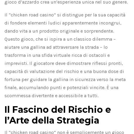
gioco d’azzardo crea un’esperienza unica nel suo genere.
Il “chicken road casino” si distingue per la sua capacità
di fondere elementi ludici apparentemente incongrui,
dando vita a un prodotto originale e sorprendente.
Questo gioco, che si ispira a un classico dilemma –
aiutare una gallina ad attraversare la strada – lo
trasforma in una sfida virtuale ricca di ostacoli e
imprevisti. Il giocatore deve dimostrare riflessi pronti,
capacità di valutazione del rischio e una buona dose di
fortuna per guidare la gallina in sicurezza verso la meta
finale, accumulando punti e potenziali vincite. È una
scommessa divertente e accessibile a tutti.
Il Fascino del Rischio e
l’Arte della Strategia
Il “chicken road casino” non è semplicemente un gioco