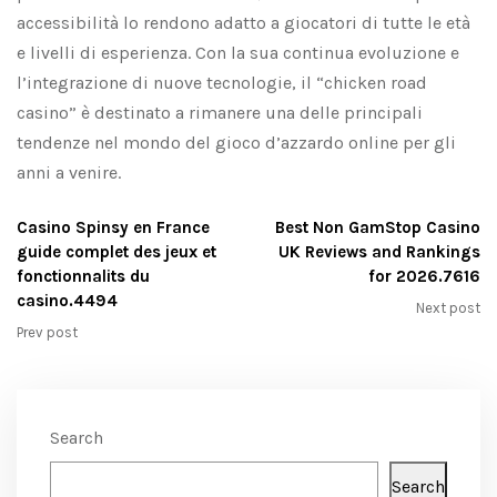
accessibilità lo rendono adatto a giocatori di tutte le età
e livelli di esperienza. Con la sua continua evoluzione e
l’integrazione di nuove tecnologie, il “chicken road
casino” è destinato a rimanere una delle principali
tendenze nel mondo del gioco d’azzardo online per gli
anni a venire.
Casino Spinsy en France
Best Non GamStop Casino
guide complet des jeux et
UK Reviews and Rankings
fonctionnalits du
for 2026.7616
casino.4494
Next post
Prev post
Search
Search