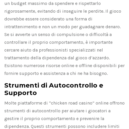
un budget massimo da spendere e rispettarlo
rigorosamente, evitando di inseguire le perdite. Il gioco
dovrebbe essere considerato una forma di
intrattenimento e non un modo per guadagnare denaro.
Se si avverte un senso di compulsione o difficoltà a
controllare il proprio comportamento, è importante
cercare aiuto da professionisti specializzati nel
trattamento della dipendenza dal gioco d’azzardo.
Esistono numerose risorse online e offline disponibili per
fornire supporto e assistenza a chi ne ha bisogno.
Strumenti di Autocontrollo e
Supporto
Molte piattaforme di “chicken road casino” online offrono
strumenti di autocontrollo per aiutare i giocatori a
gestire il proprio comportamento e prevenire la
dipendenza. Questi strumenti possono includere limiti