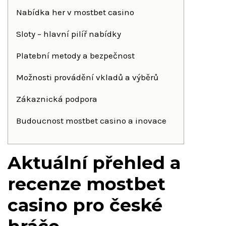
Nabídka her v mostbet casino
Sloty – hlavní pilíř nabídky
Platební metody a bezpečnost
Možnosti provádění vkladů a výběrů
Zákaznická podpora
Budoucnost mostbet casino a inovace
Aktuální přehled a
recenze mostbet
casino pro české