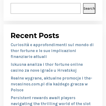
Search
Recent Posts
Curiosità e approfondimenti sul mondo di
thor fortune e le sue implicazioni
finanziarie attuali
Iskusna analiza i thor fortune online
casino za nove igrače u Hrvatskoj
Realne wygrane, aktualne promocje i the-
nvcasinos.com.pl dla każdego gracza w
Polsce
Persistent rewards await players
navigating the thrilling world of the slot