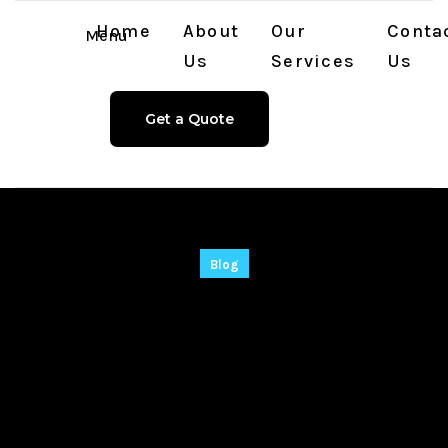
Home
About
Our
Conta
Menu
Us
Services
Us
Get a Quote
Blog
Aktuální přehled a
recenze mostbet
casino pro české
hráče