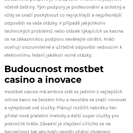
včetně češtiny. Tým podpory je profesionální a ochotný a
vždy se snaží poskytnout co nejrychlejší a nejpřesnější
odpovědi na vaše otázky. V případě jakýchkoliv
technických problémů nebo otázek týkajících se kasina
se na zákaznickou podporu neváhejte obrátit. Hráči
oceňují srozumitelné a užitečné odpovědi vedoucím k
efektivnímu řešení jakékoli volné otázky.
Budoucnost mostbet
casino a inovace
mostbet casino má ambice stát se jedním z nejlepších
online kasin na českém trhu a neustále se snaží inovovat
a vylepšovat své služby. Plánují rozšířit nabídku her,
přidat nové platební metody a další super služby pro
pokročilé hráče. Zásadní je zlepšení cílícího se na
bezpečnost tak aby hráči neměli ofiální zbratnení.