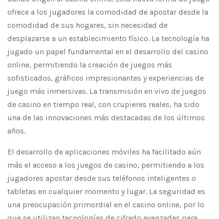
ofrece a los jugadores la comodidad de apostar desde la
comodidad de sus hogares, sin necesidad de
desplazarse a un establecimiento físico. La tecnología ha
jugado un papel fundamental en el desarrollo del casino
online, permitiendo la creación de juegos más
sofisticados, gráficos impresionantes y experiencias de
juego más inmersivas. La transmisión en vivo de juegos
de casino en tiempo real, con crupieres reales, ha sido
una de las innovaciones más destacadas de los últimos
años.
El desarrollo de aplicaciones móviles ha facilitado aún
más el acceso a los juegos de casino, permitiendo a los
jugadores apostar desde sus teléfonos inteligentes o
tabletas en cualquier momento y lugar. La seguridad es
una preocupación primordial en el casino online, por lo
que se utilizan tecnologías de cifrado avanzadas para