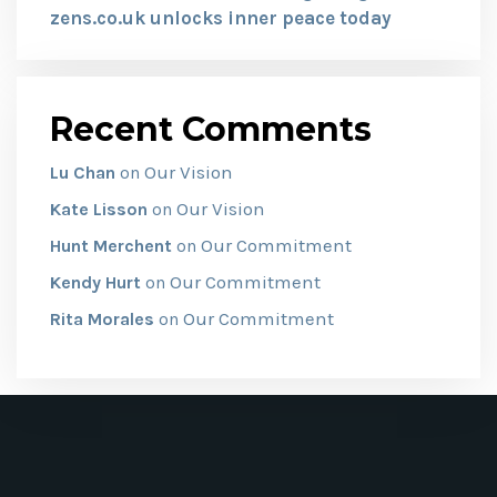
zens.co.uk unlocks inner peace today
Recent Comments
Our Vision
Lu Chan
on
Our Vision
Kate Lisson
on
Our Commitment
Hunt Merchent
on
Our Commitment
Kendy Hurt
on
Our Commitment
Rita Morales
on