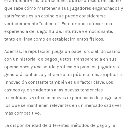
el ambiente y las promociones que se ofrecen. Un casino
que sabe cómo mantener a sus jugadores enganchados y
satisfechos es un casino que puede considerarse
verdaderamente “caliente”. Esto implica ofrecer una
experiencia de juego fluida, intuitiva y emocionante,
tanto en línea como en establecimientos físicos.
Además, la reputación juega un papel crucial. Un casino
con un historial de pagos justos, transparencia en sus
operaciones y una sólida protección para los jugadores
generará confianza y atraerá a un público más amplio. La
innovación constante también es un factor clave. Los
casinos que se adaptan a las nuevas tendencias
tecnológicas y ofrecen nuevas experiencias de juego son
los que se mantienen relevantes en un mercado cada vez
más competitivo.
La disponibilidad de diferentes métodos de pago y la