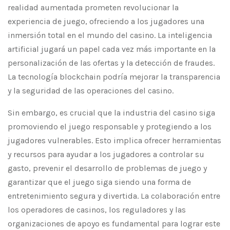
realidad aumentada prometen revolucionar la
experiencia de juego, ofreciendo a los jugadores una
inmersión total en el mundo del casino. La inteligencia
artificial jugará un papel cada vez más importante en la
personalización de las ofertas y la detección de fraudes.
La tecnología blockchain podría mejorar la transparencia
y la seguridad de las operaciones del casino.
Sin embargo, es crucial que la industria del casino siga
promoviendo el juego responsable y protegiendo a los
jugadores vulnerables. Esto implica ofrecer herramientas
y recursos para ayudar a los jugadores a controlar su
gasto, prevenir el desarrollo de problemas de juego y
garantizar que el juego siga siendo una forma de
entretenimiento segura y divertida. La colaboración entre
los operadores de casinos, los reguladores y las
organizaciones de apoyo es fundamental para lograr este