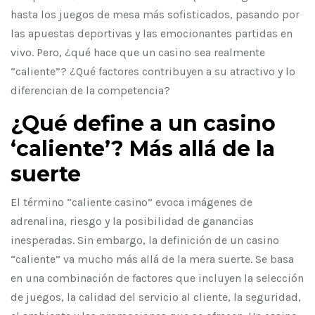
hasta los juegos de mesa más sofisticados, pasando por
las apuestas deportivas y las emocionantes partidas en
vivo. Pero, ¿qué hace que un casino sea realmente
“caliente”? ¿Qué factores contribuyen a su atractivo y lo
diferencian de la competencia?
¿Qué define a un casino
‘caliente’? Más allá de la
suerte
El término “caliente casino” evoca imágenes de
adrenalina, riesgo y la posibilidad de ganancias
inesperadas. Sin embargo, la definición de un casino
“caliente” va mucho más allá de la mera suerte. Se basa
en una combinación de factores que incluyen la selección
de juegos, la calidad del servicio al cliente, la seguridad,