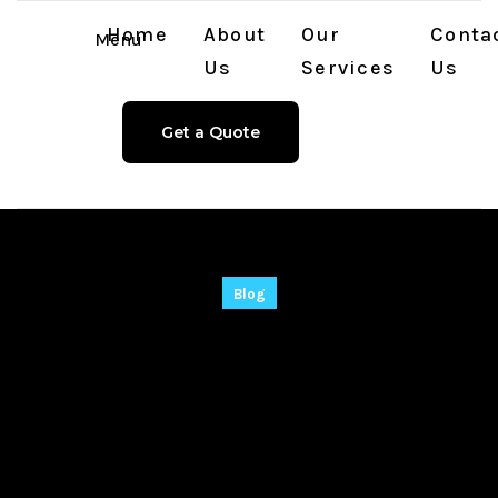
Home
About
Our
Conta
Menu
Us
Services
Us
Get a Quote
Blog
Adrenalina al
máximo y premios
increíbles ¿Te
atreves a probar