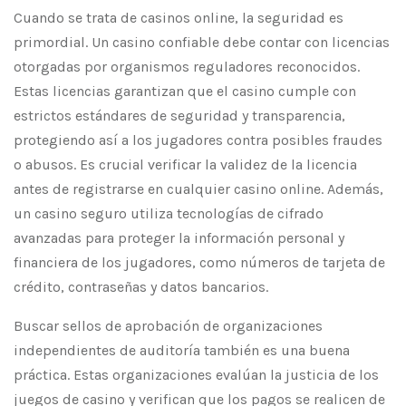
Cuando se trata de casinos online, la seguridad es
primordial. Un casino confiable debe contar con licencias
otorgadas por organismos reguladores reconocidos.
Estas licencias garantizan que el casino cumple con
estrictos estándares de seguridad y transparencia,
protegiendo así a los jugadores contra posibles fraudes
o abusos. Es crucial verificar la validez de la licencia
antes de registrarse en cualquier casino online. Además,
un casino seguro utiliza tecnologías de cifrado
avanzadas para proteger la información personal y
financiera de los jugadores, como números de tarjeta de
crédito, contraseñas y datos bancarios.
Buscar sellos de aprobación de organizaciones
independientes de auditoría también es una buena
práctica. Estas organizaciones evalúan la justicia de los
juegos de casino y verifican que los pagos se realicen de