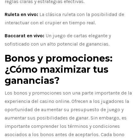
reglas claras y estrategias efectivas.
Ruleta en vivo:
La clásica ruleta con la posibilidad de
interactuar con el crupier en tiempo real.
Baccarat en vivo:
Un juego de cartas elegante y
sofisticado con un alto potencial de ganancias.
Bonos y promociones:
¿Cómo maximizar tus
ganancias?
Los bonos y promociones son una parte importante de la
experiencia del casino online. Ofrecen a los jugadores la
oportunidad de aumentar su presupuesto de juego y
aumentar sus posibilidades de ganar. Sin embargo, es
importante comprender los términos y condiciones
asociados a los bonos antes de aceptarlos. Cada bono