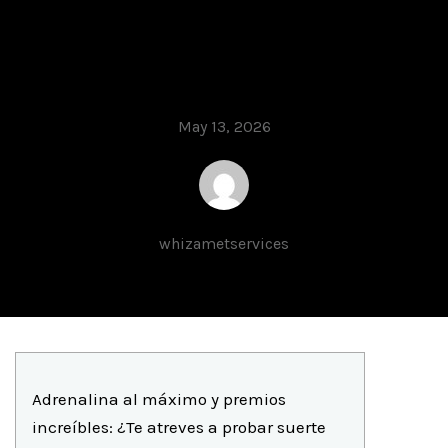
suerte en el caliente
casino
May 13, 2026
whizametservices
Adrenalina al máximo y premios
increíbles: ¿Te atreves a probar suerte