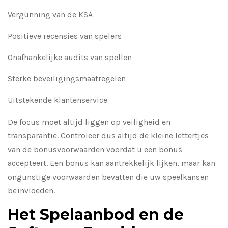
Vergunning van de KSA
Positieve recensies van spelers
Onafhankelijke audits van spellen
Sterke beveiligingsmaatregelen
Uitstekende klantenservice
De focus moet altijd liggen op veiligheid en
transparantie. Controleer dus altijd de kleine lettertjes
van de bonusvoorwaarden voordat u een bonus
accepteert. Een bonus kan aantrekkelijk lijken, maar kan
ongunstige voorwaarden bevatten die uw speelkansen
beïnvloeden.
Het Spelaanbod en de