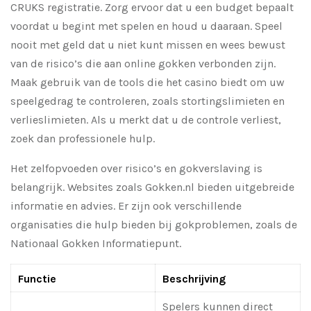
CRUKS registratie. Zorg ervoor dat u een budget bepaalt
voordat u begint met spelen en houd u daaraan. Speel
nooit met geld dat u niet kunt missen en wees bewust
van de risico’s die aan online gokken verbonden zijn.
Maak gebruik van de tools die het casino biedt om uw
speelgedrag te controleren, zoals stortingslimieten en
verlieslimieten. Als u merkt dat u de controle verliest,
zoek dan professionele hulp.
Het zelfopvoeden over risico’s en gokverslaving is
belangrijk. Websites zoals Gokken.nl bieden uitgebreide
informatie en advies. Er zijn ook verschillende
organisaties die hulp bieden bij gokproblemen, zoals de
Nationaal Gokken Informatiepunt.
Functie
Beschrijving
Spelers kunnen direct