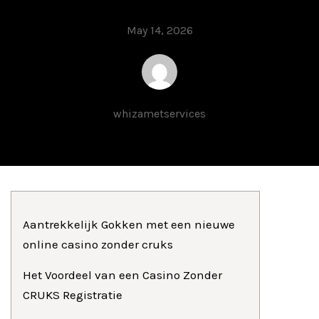
May 14, 2026
whizametservices
Aantrekkelijk Gokken met een nieuwe
online casino zonder cruks
Het Voordeel van een Casino Zonder
CRUKS Registratie