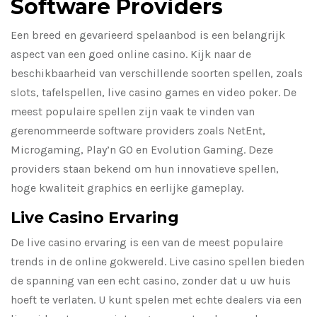
Software Providers
Een breed en gevarieerd spelaanbod is een belangrijk
aspect van een goed online casino. Kijk naar de
beschikbaarheid van verschillende soorten spellen, zoals
slots, tafelspellen, live casino games en video poker. De
meest populaire spellen zijn vaak te vinden van
gerenommeerde software providers zoals NetEnt,
Microgaming, Play’n GO en Evolution Gaming. Deze
providers staan bekend om hun innovatieve spellen,
hoge kwaliteit graphics en eerlijke gameplay.
Live Casino Ervaring
De live casino ervaring is een van de meest populaire
trends in de online gokwereld. Live casino spellen bieden
de spanning van een echt casino, zonder dat u uw huis
hoeft te verlaten. U kunt spelen met echte dealers via een