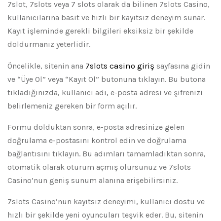
7slot, 7slots veya 7 slots olarak da bilinen 7slots Casino,
kullanıcılarına basit ve hızlı bir kayıtsız deneyim sunar.
Kayıt işleminde gerekli bilgileri eksiksiz bir şekilde
doldurmanız yeterlidir.
7slots casino giriş
Öncelikle, sitenin ana
sayfasına gidin
ve “Üye Ol” veya “Kayıt Ol” butonuna tıklayın. Bu butona
tıkladığınızda, kullanıcı adı, e-posta adresi ve şifrenizi
belirlemeniz gereken bir form açılır.
Formu dolduktan sonra, e-posta adresinize gelen
doğrulama e-postasını kontrol edin ve doğrulama
bağlantısını tıklayın. Bu adımları tamamladıktan sonra,
otomatik olarak oturum açmış olursunuz ve 7slots
Casino’nun geniş sunum alanına erişebilirsiniz.
7slots Casino’nun kayıtsız deneyimi, kullanıcı dostu ve
hızlı bir şekilde yeni oyuncuları teşvik eder. Bu, sitenin