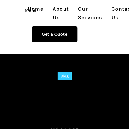
Home
About
Our
Conta
Menu
Us
Services
Us
Get a Quote
Blog
7Slots Casino – En
Popler Slot
Oyunlar.116 (2)