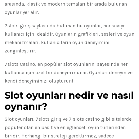
arasında, klasik ve modern temaları bir arada bulunan
oyunlar yer alır.
7slots giriş sayfasında bulunan bu oyunlar, her seviye
kullanıcı için idealdir. Oyunların grafikleri, sesleri ve oyun
mekanizmaları, kullanıcıların oyun deneyimini
zenginleştirir.
7slots Casino, en popüler slot oyunlarını sayesinde her
kullanıcı için özel bir deneyim sunar. Oyunları deneyin ve
kendi deneyiminizi oluşturun!
Slot oyunları nedir ve nasıl
oynanır?
Slot oyunları, 7slots giriş ve 7 slots casino gibi sitelerde
popüler olan en basit ve en eğlenceli oyun türlerinden
biridir. Herhangi bir strateji gerektirmez, sadece