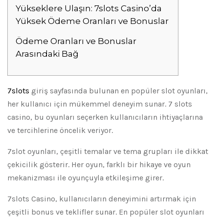
Yükseklere Ulaşın: 7slots Casino’da
Yüksek Ödeme Oranları ve Bonuslar
Ödeme Oranları ve Bonuslar
Arasındaki Bağ
7slots
giriş sayfasında bulunan en popüler slot oyunları,
her kullanıcı için mükemmel deneyim sunar. 7 slots
casino, bu oyunları seçerken kullanıcıların ihtiyaçlarına
ve tercihlerine öncelik veriyor.
7slot oyunları, çeşitli temalar ve tema grupları ile dikkat
çekicilik gösterir. Her oyun, farklı bir hikaye ve oyun
mekanizması ile oyunçuyla etkileşime girer.
7slots Casino, kullanıcıların deneyimini artırmak için
çeşitli bonus ve teklifler sunar. En popüler slot oyunları