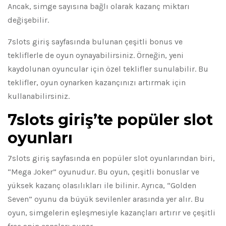
Ancak, simge sayısına bağlı olarak kazanç miktarı
değişebilir.
7slots giriş sayfasında bulunan çeşitli bonus ve
tekliflerle de oyun oynayabilirsiniz. Örneğin, yeni
kaydolunan oyuncular için özel teklifler sunulabilir. Bu
teklifler, oyun oynarken kazançınızı artırmak için
kullanabilirsiniz.
7slots giriş’te popüler slot
oyunları
7slots giriş sayfasında en popüler slot oyunlarından biri,
“Mega Joker” oyunudur. Bu oyun, çeşitli bonuslar ve
yüksek kazanç olasılıkları ile bilinir. Ayrıca, “Golden
Seven” oyunu da büyük sevilenler arasında yer alır. Bu
oyun, simgelerin eşleşmesiyle kazançları artırır ve çeşitli