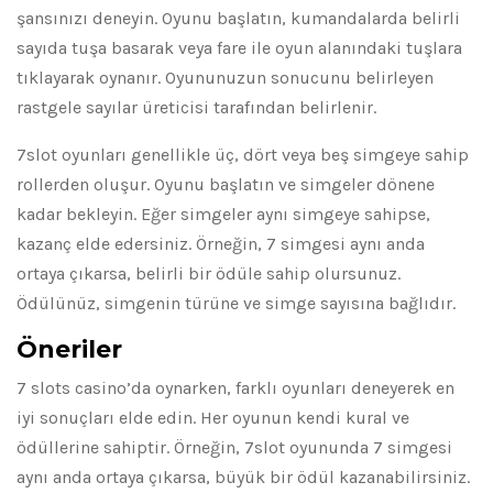
şansınızı deneyin. Oyunu başlatın, kumandalarda belirli
sayıda tuşa basarak veya fare ile oyun alanındaki tuşlara
tıklayarak oynanır. Oyununuzun sonucunu belirleyen
rastgele sayılar üreticisi tarafından belirlenir.
7slot oyunları genellikle üç, dört veya beş simgeye sahip
rollerden oluşur. Oyunu başlatın ve simgeler dönene
kadar bekleyin. Eğer simgeler aynı simgeye sahipse,
kazanç elde edersiniz. Örneğin, 7 simgesi aynı anda
ortaya çıkarsa, belirli bir ödüle sahip olursunuz.
Ödülünüz, simgenin türüne ve simge sayısına bağlıdır.
Öneriler
7 slots casino’da oynarken, farklı oyunları deneyerek en
iyi sonuçları elde edin. Her oyunun kendi kural ve
ödüllerine sahiptir. Örneğin, 7slot oyununda 7 simgesi
aynı anda ortaya çıkarsa, büyük bir ödül kazanabilirsiniz.