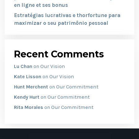
en ligne et ses bonus
Estratégias lucrativas e thorfortune para
maximizar o seu patrimônio pessoal
Recent Comments
Our Vision
Lu Chan
on
Our Vision
Kate Lisson
on
Our Commitment
Hunt Merchent
on
Our Commitment
Kendy Hurt
on
Our Commitment
Rita Morales
on