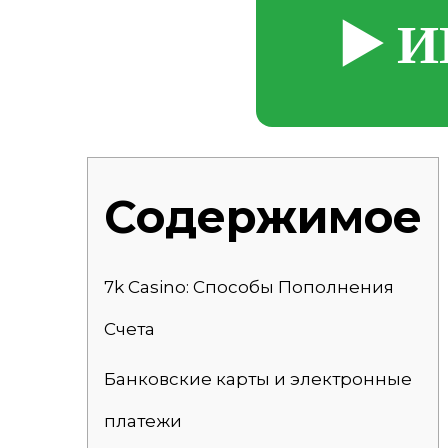
▶️ 
Содержимое
7k Casino: Способы Пополнения
Счета
Банковские карты и электронные
платежи