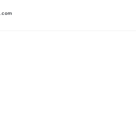
s.com