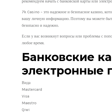
рекомендуем начать с банковской карты или электр
7k Casino – это надежное и безопасное казино, кот
вашу личную информацию. Поэтому вы можете быть 
безопасно и надежно.
Если у вас возникнут вопросы или проблемы с попо
любое время.
Банковские ка
электронные 
Вида
Mastercard
Visa
Maestro
Qiwi