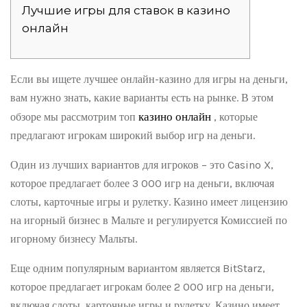
Лучшие игры для ставок в казино
онлайн
Если вы ищете лучшее онлайн-казино для игры на деньги,
вам нужно знать, какие варианты есть на рынке. В этом
казино онлайн
обзоре мы рассмотрим топ
, которые
предлагают игрокам широкий выбор игр на деньги.
Один из лучших вариантов для игроков – это Casino X,
которое предлагает более 3 000 игр на деньги, включая
слоты, карточные игры и рулетку. Казино имеет лицензию
на игорный бизнес в Мальте и регулируется Комиссией по
игорному бизнесу Мальты.
Еще одним популярным вариантом является BitStarz,
которое предлагает игрокам более 2 000 игр на деньги,
включая слоты, карточные игры и рулетку. Казино имеет