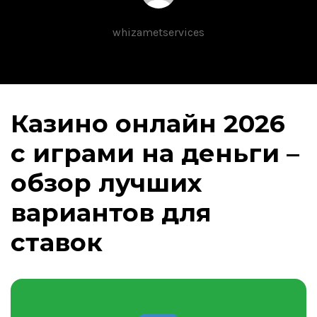
whizametservices
Казино онлайн 2026
с играми на деньги –
обзор лучших
вариантов для
ставок