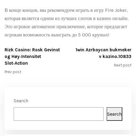
В конце концов, мы рекомендуем играть в игру Fire Joker,
которая является одним из лучших слотов в казино онлайн.
Это игровое автоматное приключение, которое предлагает
игрокам возможность выиграть до 5 000 круных!
Rizk Casino: Rask Gevinst
1win Azrbaycan bukmeker
og Høy‑Intensitet
v kazino.10833
Slot‑Action
Next post
Prev post
Search
Search