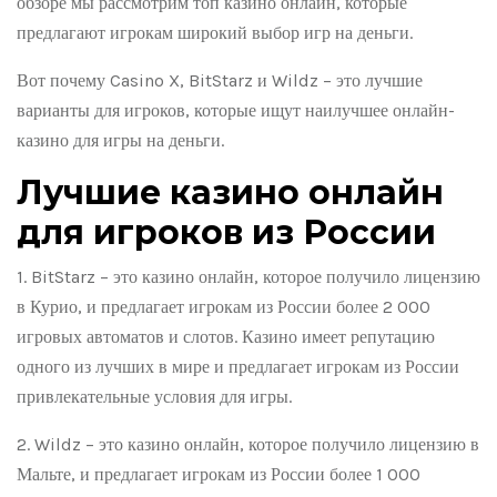
обзоре мы рассмотрим топ казино онлайн, которые
предлагают игрокам широкий выбор игр на деньги.
Вот почему Casino X, BitStarz и Wildz – это лучшие
варианты для игроков, которые ищут наилучшее онлайн-
казино для игры на деньги.
Лучшие казино онлайн
для игроков из России
1. BitStarz – это казино онлайн, которое получило лицензию
в Курио, и предлагает игрокам из России более 2 000
игровых автоматов и слотов. Казино имеет репутацию
одного из лучших в мире и предлагает игрокам из России
привлекательные условия для игры.
2. Wildz – это казино онлайн, которое получило лицензию в
Мальте, и предлагает игрокам из России более 1 000