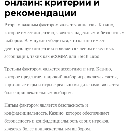
онлайн: критерии и
рекомендации
Вторым важным фактором является лицензия. Казино,
которое имеет лицензию, является надежным и безопасным
выбором. Вам нужно убедиться, что казино имеет
действующую лицензию и является членом известных
ассоциаций, таких как eCOGRA или iTech Labs.
Третьим фактором является ассортимент игр. Казино,
которое предлагает широкий выбор игр, включая слоты,
карточные игры и игры с реальными дилерами, является
более привлекательным выбором.
Пятым фактором является безопасность и
конфиденциальность. Казино, которое обеспечивает
безопасность и конфиденциальность своих игроков,
является более привлекательным выбором.