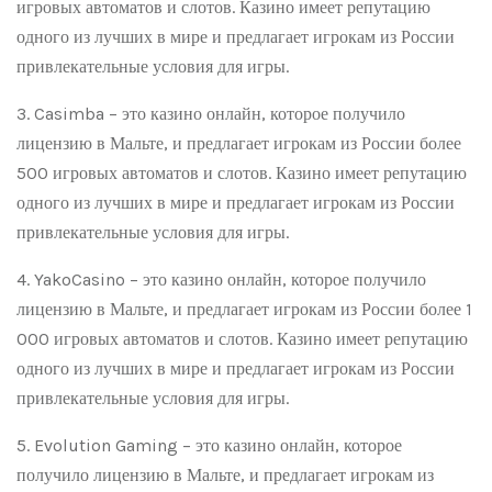
игровых автоматов и слотов. Казино имеет репутацию
одного из лучших в мире и предлагает игрокам из России
привлекательные условия для игры.
3. Casimba – это казино онлайн, которое получило
лицензию в Мальте, и предлагает игрокам из России более
500 игровых автоматов и слотов. Казино имеет репутацию
одного из лучших в мире и предлагает игрокам из России
привлекательные условия для игры.
4. YakoCasino – это казино онлайн, которое получило
лицензию в Мальте, и предлагает игрокам из России более 1
000 игровых автоматов и слотов. Казино имеет репутацию
одного из лучших в мире и предлагает игрокам из России
привлекательные условия для игры.
5. Evolution Gaming – это казино онлайн, которое
получило лицензию в Мальте, и предлагает игрокам из