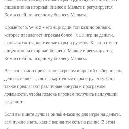
лицензию на игорный бизнес в Мальте и регулируется
Комиссией по игорному бизнесу Мальты.
Кроме того, Wildz – это еще один топ казино онлайн,
которое предлагает игрокам более 1 500 игр на деньги,
включая слоты, карточные игры и рулетку. Казино имеет
лицензию на игорный бизнес в Мальте и регулируется
Комиссией по игорному бизнесу Мальты.
Все эти казино предлагают игрокам широкий выбор игр на
деньги, включая слоты, карточные игры и рулетку. Они
также предлагают различные бонусы и программы
лояльности, чтобы помочь игрокам получить наилучший
результат.
Если вы ищете лучшее онлайн-казино для игры на деньги,
вам нужно знать, какие варианты есть на рынке. В этом