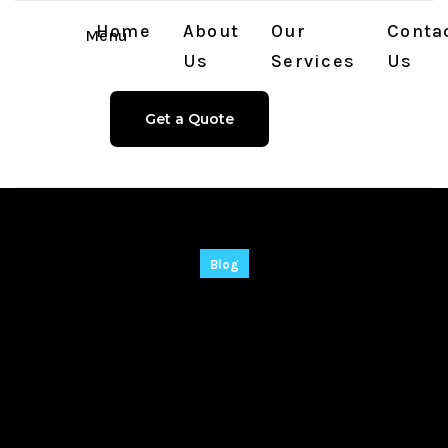
Home
About
Our
Conta
Menu
Us
Services
Us
Get a Quote
Blog
1win ставки на
спорт в
букмекерской
конторе.3873