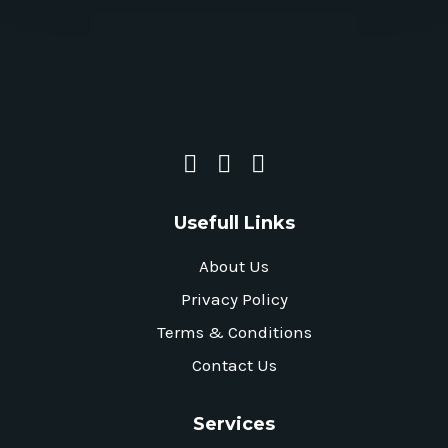
Usefull Links
About Us
Privacy Policy
Terms & Conditions
Contact Us
Services