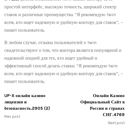
простой интерфейс, высокую точность, широкий спектр
ставок и различные преимущества. “Я рекомендую 1win
всем, кто ищет надежную и удобную контору для ставок”, –
пишет пользователь.
В любом случае, отзывы пользователей о 1win
свидетельствуют о том, что контора является популярной и
надежной опцией для тех, кто ищет удобный и
эффективный способ делать ставки. “Я рекомендую 1win
всем, кто ищет надежную и удобную контору для ставок”, –
пишет пользователь.
UP-X онлайн казино
Онлайн Казино
лицензия и
Официальный Сайт в
безопасность.2905 (2)
России и странах
СНГ.4769
Prev post
Next post