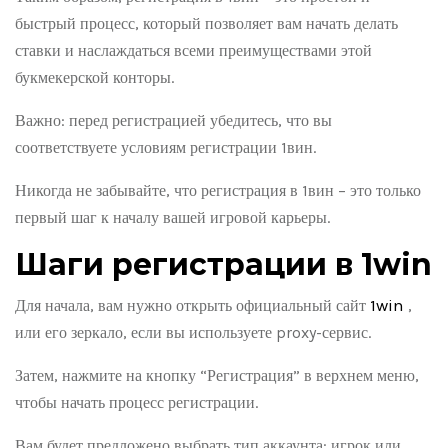
быстрый процесс, который позволяет вам начать делать
ставки и наслаждаться всеми преимуществами этой
букмекерской конторы.
Важно: перед регистрацией убедитесь, что вы
соответствуете условиям регистрации 1вин.
Никогда не забывайте, что регистрация в 1вин – это только
первый шаг к началу вашей игровой карьеры.
Шаги регистрации в 1win
1win
Для начала, вам нужно открыть официальный сайт
,
или его зеркало, если вы используете proxy-сервис.
Затем, нажмите на кнопку “Регистрация” в верхнем меню,
чтобы начать процесс регистрации.
Вам будет предложено выбрать тип аккаунта: игрок или