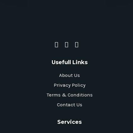
Usefull Links
About Us
Privacy Policy
Terms & Conditions
Contact Us
Services