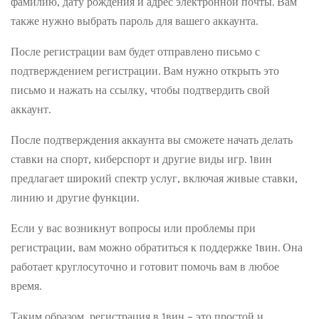
фамилию, дату рождения и адрес электронной почты. Вам
также нужно выбрать пароль для вашего аккаунта.
После регистрации вам будет отправлено письмо с
подтверждением регистрации. Вам нужно открыть это
письмо и нажать на ссылку, чтобы подтвердить свой
аккаунт.
После подтверждения аккаунта вы сможете начать делать
ставки на спорт, киберспорт и другие виды игр. 1вин
предлагает широкий спектр услуг, включая живые ставки,
линию и другие функции.
Если у вас возникнут вопросы или проблемы при
регистрации, вам можно обратиться к поддержке 1вин. Она
работает круглосуточно и готовит помочь вам в любое
время.
Таким образом, регистрация в 1вин – это простой и