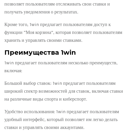
позволяет пользователям отслеживать свои ставки и
получать уведомления о результатах.
Кроме того, 1win предлагает пользователям доступ к
функции “Моя корзина”, которая позволяет пользователям
хранить и управлять своими ставками.
Преимущества 1win
1win предлагает пользователям несколько преимуществ,
включая:
Большой выбор ставок: 1win предлагает пользователям
широкий спектр возможностей для ставок, включая ставки
на различные виды спорта и киберспорт.
Удобство использования: 1win предлагает пользователям
удобный интерфейс, который позволяет им легко делать
ставки и управлять своими аккаунтами.