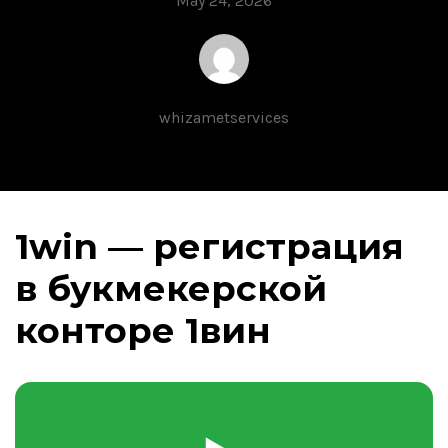
May 24, 2026
whizametservices
1win — регистрация
в букмекерской
конторе 1вин