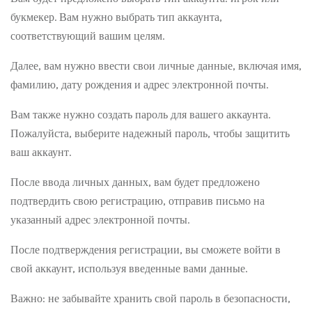
букмекер. Вам нужно выбрать тип аккаунта,
соответствующий вашим целям.
Далее, вам нужно ввести свои личные данные, включая имя,
фамилию, дату рождения и адрес электронной почты.
Вам также нужно создать пароль для вашего аккаунта.
Пожалуйста, выберите надежный пароль, чтобы защитить
ваш аккаунт.
После ввода личных данных, вам будет предложено
подтвердить свою регистрацию, отправив письмо на
указанный адрес электронной почты.
После подтверждения регистрации, вы сможете войти в
свой аккаунт, используя введенные вами данные.
Важно: не забывайте хранить свой пароль в безопасности,