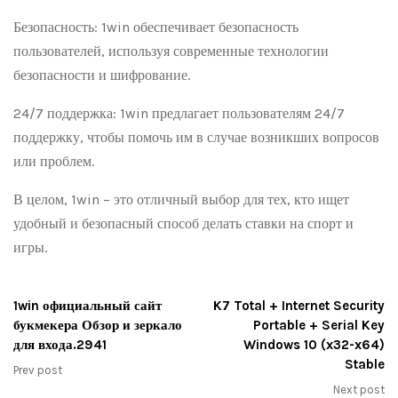
Безопасность: 1win обеспечивает безопасность
пользователей, используя современные технологии
безопасности и шифрование.
24/7 поддержка: 1win предлагает пользователям 24/7
поддержку, чтобы помочь им в случае возникших вопросов
или проблем.
В целом, 1win – это отличный выбор для тех, кто ищет
удобный и безопасный способ делать ставки на спорт и
игры.
1win официальный сайт
K7 Total + Internet Security
букмекера Обзор и зеркало
Portable + Serial Key
для входа.2941
Windows 10 (x32-x64)
Stable
Prev post
Next post