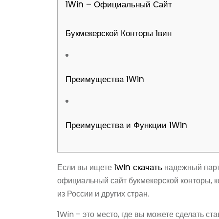
1Win – Официальный Сайт
Букмекерской Конторы 1вин
Преимущества 1Win
Преимущества и Функции 1Win
1win скачать
Если вы ищете
надежный партн
официальный сайт букмекерской конторы, ко
из России и других стран.
1Win – это место, где вы можете сделать ст