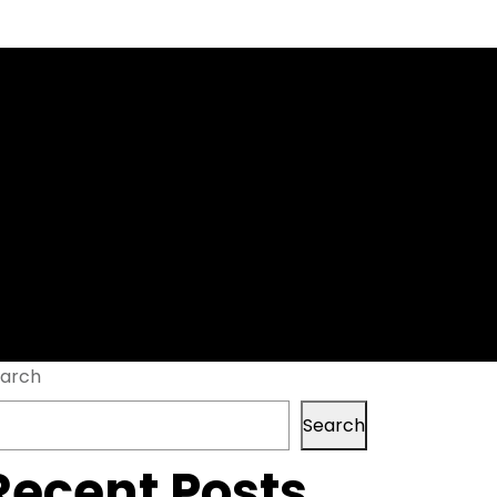
керской
arch
Search
Recent Posts