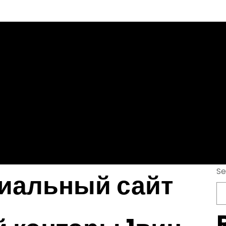
льный сайт букме
н.3050
Se
иальный сайт