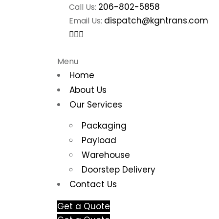
206-802-5858
Call Us:
dispatch@kgntrans.com
Email Us:
Menu
Home
About Us
Our Services
Packaging
Payload
Warehouse
Doorstep Delivery
Contact Us
Get a Quote