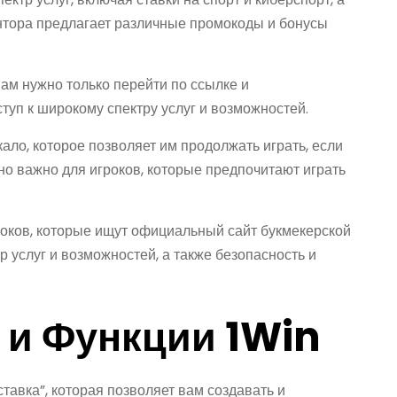
онтора предлагает различные промокоды и бонусы
ам нужно только перейти по ссылке и
ступ к широкому спектру услуг и возможностей.
кало, которое позволяет им продолжать играть, если
но важно для игроков, которые предпочитают играть
гроков, которые ищут официальный сайт букмекерской
р услуг и возможностей, а также безопасность и
 и Функции 1Win
тавка”, которая позволяет вам создавать и