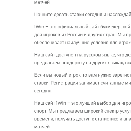
матчей.
Начните делать ставки сегодня и наслаждай
1Win – это официальный сайт букмекерской 
для игроков из России и других стран. Мы 
обеспечивает наилучшие условия для игрок
Наш сайт доступен на русском языке, что де
предлагаем поддержку на других языках, вк
Если вы новый игрок, то вам нужно зарегис
ставки. Регистрация занимает считанные ми
сегодня.
Наш сайт 1Win – это лучший выбор для игро
спорт. Мы предлагаем широкий спектр услуг
времени, получать доступ к статистике и ан
матчей.