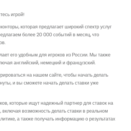
тесь игрой!
конторы, которая предлагает широкий спектр услуг
предлагаем более 20 000 событий в месяц, что
ов.
лает его удобным для игроков из России. Мы также
лючая английский, немецкий и французский.
трироваться на нашем сайте, чтобы начать делать
нуты, и вы сможете начать делать ставки уже
ков, которые ищут надежный партнер для ставок на
, включая возможность делать ставки в реальном
алитике, а также получать информацию о результатах