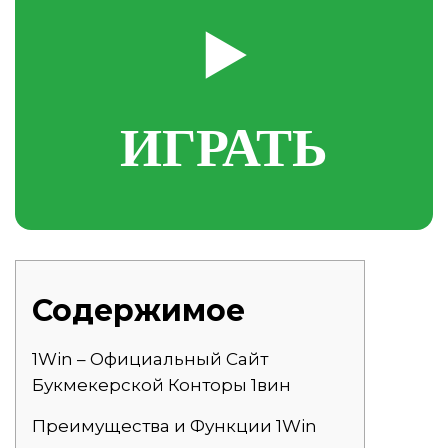
▶️
ИГРАТЬ
Содержимое
1Win – Официальный Сайт
Букмекерской Конторы 1вин
Преимущества и Функции 1Win