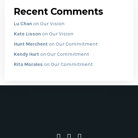
Recent Comments
Our Vision
Lu Chan
on
Our Vision
Kate Lisson
on
Our Commitment
Hunt Merchent
on
Our Commitment
Kendy Hurt
on
Our Commitment
Rita Morales
on