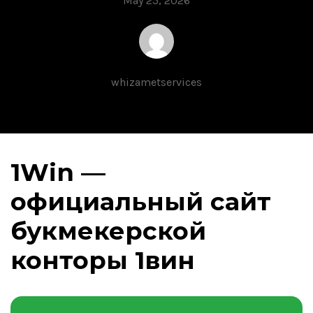
May 25, 2026
whizametservices
1Win —
официальный сайт
букмекерской
конторы 1вин