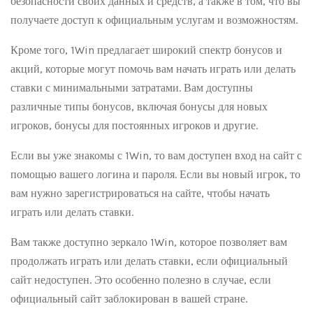
безопасности своих данных и средств, а также в том, что вы
получаете доступ к официальным услугам и возможностям.
Кроме того, 1Win предлагает широкий спектр бонусов и
акций, которые могут помочь вам начать играть или делать
ставки с минимальными затратами. Вам доступны
различные типы бонусов, включая бонусы для новых
игроков, бонусы для постоянных игроков и другие.
Если вы уже знакомы с 1Win, то вам доступен вход на сайт с
помощью вашего логина и пароля. Если вы новый игрок, то
вам нужно зарегистрироваться на сайте, чтобы начать
играть или делать ставки.
Вам также доступно зеркало 1Win, которое позволяет вам
продолжать играть или делать ставки, если официальный
сайт недоступен. Это особенно полезно в случае, если
официальный сайт заблокирован в вашей стране.