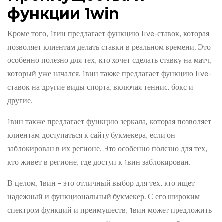
функции 1win
Кроме того, 1вин предлагает функцию live-ставок, которая
позволяет клиентам делать ставки в реальном времени. Это
особенно полезно для тех, кто хочет сделать ставку на матч,
который уже начался. 1вин также предлагает функцию live-
ставок на другие виды спорта, включая теннис, бокс и
другие.
1вин также предлагает функцию зеркала, которая позволяет
клиентам доступаться к сайту букмекера, если он
заблокирован в их регионе. Это особенно полезно для тех,
кто живет в регионе, где доступ к 1вин заблокирован.
В целом, 1вин – это отличный выбор для тех, кто ищет
надежный и функциональный букмекер. С его широким
спектром функций и преимуществ, 1вин может предложить