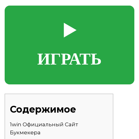
▶️
ИГРАТЬ
Содержимое
1win Официальный Сайт
Букмекера