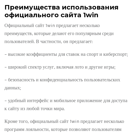
Преимущества использования
официального сайта 1win
Официальный сайт 1win предлагает несколько
преимуществ, которые делают его популярным среди
пользователей. В частности, он предлагает:
– высокие коэффициенты для ставок на спорт и киберспорт;
– широкий спектр услуг, включая лото и другие игры;
– безопасность и конфиденциальность пользовательских
данных;
– удобный интерфейс и мобильное приложение для доступа
к сайту из любой точки мира.
Кроме того, официальный сайт 1win предлагает несколько
программ лояльности, которые позволяют пользователям