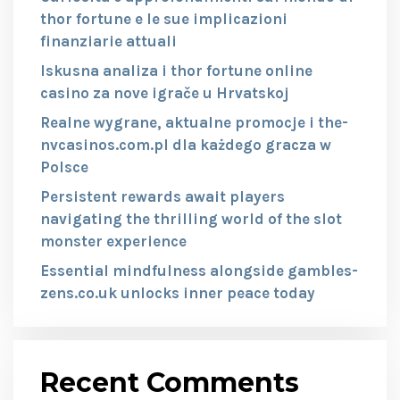
thor fortune e le sue implicazioni
finanziarie attuali
Iskusna analiza i thor fortune online
casino za nove igrače u Hrvatskoj
Realne wygrane, aktualne promocje i the-
nvcasinos.com.pl dla każdego gracza w
Polsce
Persistent rewards await players
navigating the thrilling world of the slot
monster experience
Essential mindfulness alongside gambles-
zens.co.uk unlocks inner peace today
Recent Comments