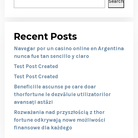
Search
Recent Posts
Navegar por un casino online en Argentina
nunca fue tan sencillo y claro
Test Post Created
Test Post Created
Beneficiile ascunse pe care doar
thorfortune le dezvăluie utilizatorilor
avansați astăzi
Rozważania nad przyszłością z thor
fortune odkrywają nowe możliwości
finansowe dla każdego