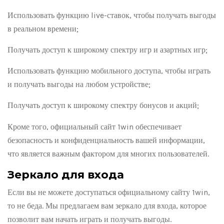
Использовать функцию live-ставок, чтобы получать выгоды
в реальном времени;
Получать доступ к широкому спектру игр и азартных игр;
Использовать функцию мобильного доступа, чтобы играть
и получать выгоды на любом устройстве;
Получать доступ к широкому спектру бонусов и акций;
Кроме того, официальный сайт 1win обеспечивает
безопасность и конфиденциальность вашей информации,
что является важным фактором для многих пользователей.
Зеркало для входа
Если вы не можете доступаться официальному сайту 1win,
то не беда. Мы предлагаем вам зеркало для входа, которое
позволит вам начать играть и получать выгоды.