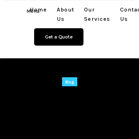
Home
About
Our
Conta
Menu
Us
Services
Us
Get a Quote
Blog
1win официальный
сайт букмекера
Обзор и зеркало
для входа.3601 (3)