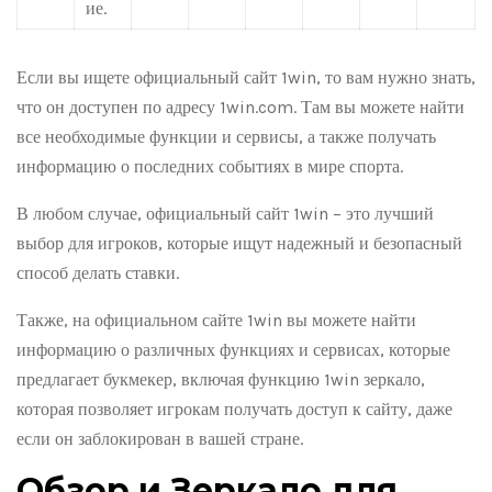
ие.
Если вы ищете официальный сайт 1win, то вам нужно знать,
что он доступен по адресу 1win.com. Там вы можете найти
все необходимые функции и сервисы, а также получать
информацию о последних событиях в мире спорта.
В любом случае, официальный сайт 1win – это лучший
выбор для игроков, которые ищут надежный и безопасный
способ делать ставки.
Также, на официальном сайте 1win вы можете найти
информацию о различных функциях и сервисах, которые
предлагает букмекер, включая функцию 1win зеркало,
которая позволяет игрокам получать доступ к сайту, даже
если он заблокирован в вашей стране.
Обзор и Зеркало для