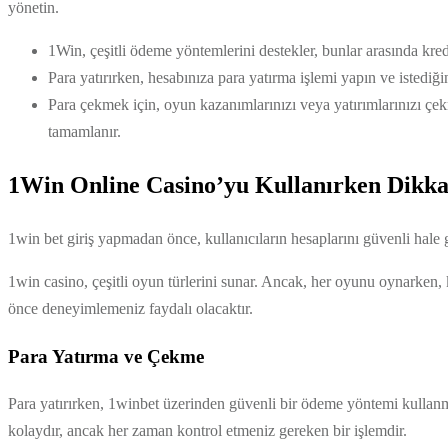
yönetin.
1Win, çeşitli ödeme yöntemlerini destekler, bunlar arasında kred
Para yatırırken, hesabınıza para yatırma işlemi yapın ve istedi
Para çekmek için, oyun kazanımlarınızı veya yatırımlarınızı ç
tamamlanır.
1Win Online Casino’yu Kullanırken Dikka
1win bet giriş yapmadan önce, kullanıcıların hesaplarını güvenli hale 
1win casino, çeşitli oyun türlerini sunar. Ancak, her oyunu oynarken, k
önce deneyimlemeniz faydalı olacaktır.
Para Yatırma ve Çekme
Para yatırırken, 1winbet üzerinden güvenli bir ödeme yöntemi kullanman
kolaydır, ancak her zaman kontrol etmeniz gereken bir işlemdir.