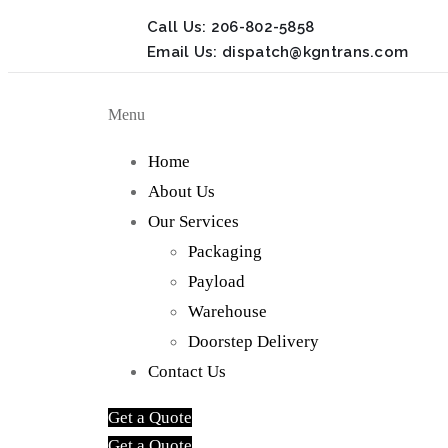
Call Us:
206-802-5858
Email Us:
dispatch@kgntrans.com
Menu
Home
About Us
Our Services
Packaging
Payload
Warehouse
Doorstep Delivery
Contact Us
Get a Quote
Get a Quote