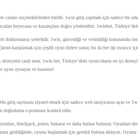
ine casino seçeneklerinden biridir. 1win giriş yapmak için sadece bir a
uncuları heyecana ve kazançlara doğru yönlendirir. 1winbet, Türkiye’deki
leri doldurmanız yeterlidir. 1win, güvenliği ve verimliliği konusunda 
ını karşılamak için çeşitli oyun türleri sunar, bu da her tip oyuncu içi
neyimi canlı tutar. 1win bet, Türkiye’deki oyuncuların en iyi deneyimin
ile oyun oynayın ve kazanın!
in giriş sayfasını ziyaret etmek için sadece web tarayıcınızı açın ve 1w
en doğrulama e-postasını kontrol edin.
 oyunları, blackjack, poker, bakarat ve daha fazlası bulunur. Oyunları 
alanına girildiğinde, oyunu başlatmak için gerekli butona tıklayın. Oyu