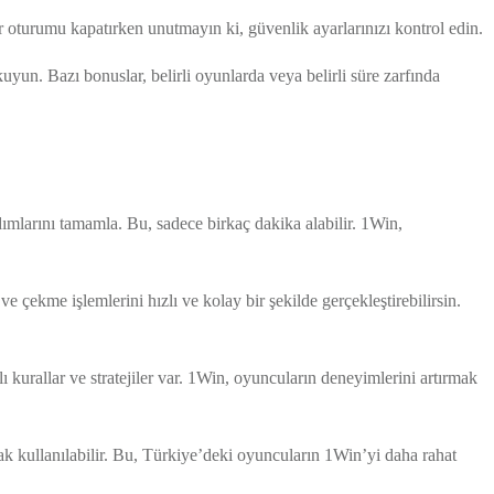
er oturumu kapatırken unutmayın ki, güvenlik ayarlarınızı kontrol edin.
uyun. Bazı bonuslar, belirli oyunlarda veya belirli süre zarfında
ımlarını tamamla. Bu, sadece birkaç dakika alabilir. 1Win,
e çekme işlemlerini hızlı ve kolay bir şekilde gerçekleştirebilirsin.
ı kurallar ve stratejiler var. 1Win, oyuncuların deneyimlerini artırmak
ak kullanılabilir. Bu, Türkiye’deki oyuncuların 1Win’yi daha rahat