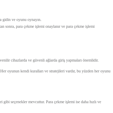
na gidin ve oyunu oynayın.
an sonra, para çekme işlemi onaylanır ve para çekme işlemi
enilir cihazlarda ve güvenli ağlarda giriş yapmaları önemlidir.
. Her oyunun kendi kuralları ve stratejileri vardır, bu yüzden her oyunu
ri gibi seçenekler mevcuttur. Para çekme işlemi ise daha hızlı ve