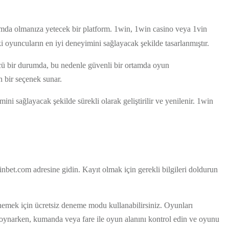
dımda olmanıza yetecek bir platform. 1win, 1win casino veya 1vin
 oyuncuların en iyi deneyimini sağlayacak şekilde tasarlanmıştır.
öncü bir durumda, bu nedenle güvenli bir ortamda oyun
n bir seçenek sunar.
i sağlayacak şekilde sürekli olarak geliştirilir ve yenilenir. 1win
inbet.com adresine gidin. Kayıt olmak için gerekli bilgileri doldurun
denemek için ücretsiz deneme modu kullanabilirsiniz. Oyunları
nu oynarken, kumanda veya fare ile oyun alanını kontrol edin ve oyunu