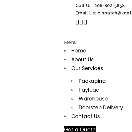
Call Us:
206-802-5858
Email Us:
dispatch@kgnt
Menu
Home
About Us
Our Services
Packaging
Payload
Warehouse
Doorstep Delivery
Contact Us
Get a Quote