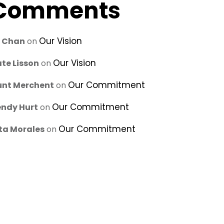
Comments
Our Vision
u Chan
on
Our Vision
te Lisson
on
Our Commitment
unt Merchent
on
Our Commitment
ndy Hurt
on
Our Commitment
ta Morales
on