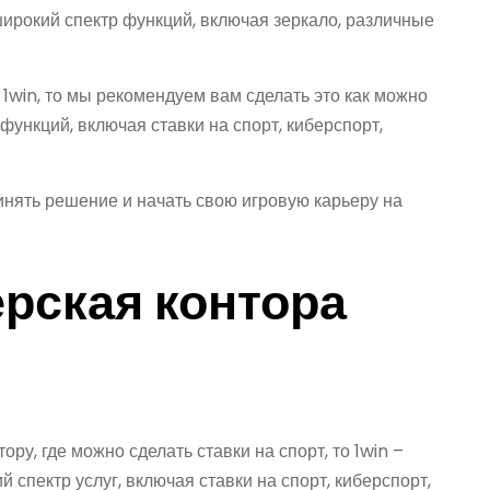
широкий спектр функций, включая зеркало, различные
1win, то мы рекомендуем вам сделать это как можно
функций, включая ставки на спорт, киберспорт,
инять решение и начать свою игровую карьеру на
ерская контора
у, где можно сделать ставки на спорт, то 1win –
 спектр услуг, включая ставки на спорт, киберспорт,