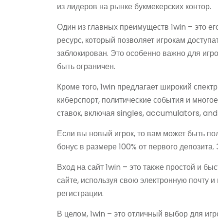
из лидеров на рынке букмекерских контор.
Один из главных преимуществ 1win – это ег
ресурс, который позволяет игрокам доступа
заблокирован. Это особенно важно для игрок
быть ограничен.
Кроме того, 1win предлагает широкий спектр
киберспорт, политические события и много
ставок, включая singles, accumulators, an
Если вы новый игрок, то вам может быть по
бонус в размере 100% от первого депозита.
Вход на сайт 1win – это также простой и б
сайте, используя свою электронную почту и
регистрации.
В целом, 1win – это отличный выбор для иг