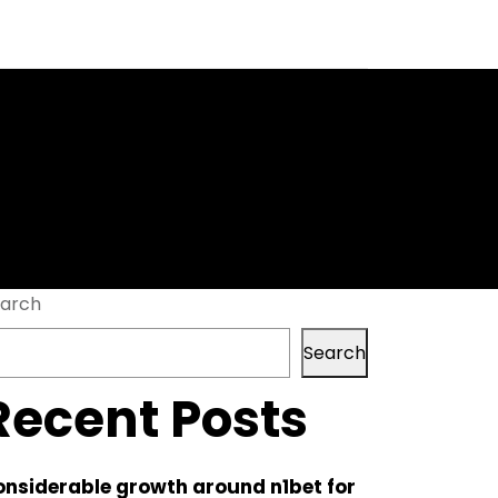
.1414
arch
Search
Recent Posts
nsiderable growth around n1bet for