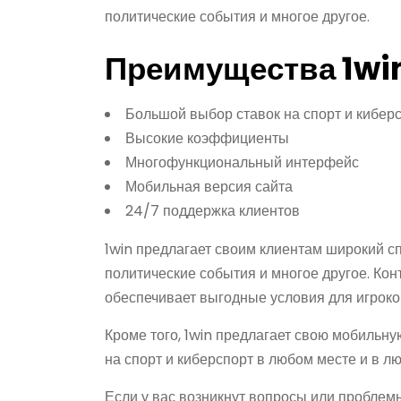
политические события и многое другое.
Преимущества 1wi
Большой выбор ставок на спорт и кибер
Высокие коэффициенты
Многофункциональный интерфейс
Мобильная версия сайта
24/7 поддержка клиентов
1win предлагает своим клиентам широкий спе
политические события и многое другое. Ко
обеспечивает выгодные условия для игроко
Кроме того, 1win предлагает свою мобильну
на спорт и киберспорт в любом месте и в л
Если у вас возникнут вопросы или проблемы