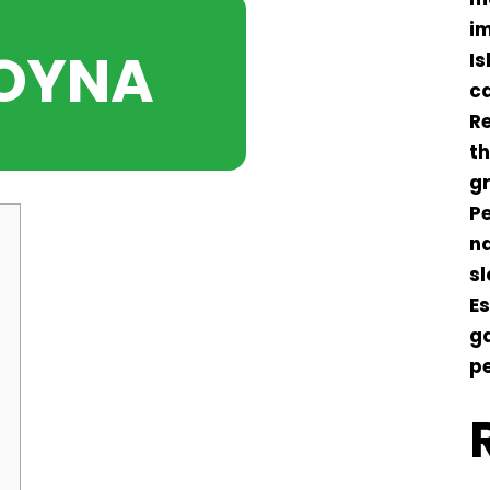
im
 OYNA
Is
ca
Re
t
g
Pe
na
sl
Es
g
p