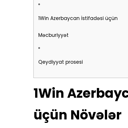
1Win Azerbaycan İstifadəsi üçün
Məcburiyyət
Qeydiyyat prosesi
1Win Azerbayc
üçün Növələr