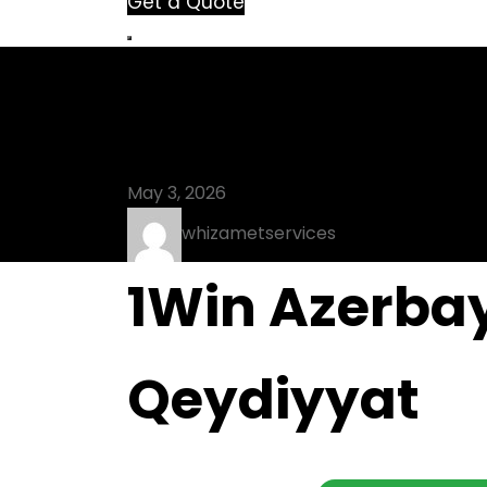
Get a Quote
Blog
1Win Azerbay
May 3, 2026
whizametservices
1Win Azerbay
Qeydiyyat