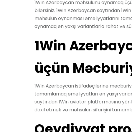
1Win Azerbaycan məhsulunu oynamaq üçün 
bilərsiniz. 1Win Azerbaycan saytından 1Win
məhsulun oynanması əməliyyatlarını tama
oynamaq ən yaxşı variantlarla rahat və sür
1Win Azerbayc
üçün Məcburi
1Win Azerbaycan istifadəçilərinə məcburiyy
tamamlamaq əməliyyatları ən yaxşı variant
saytından 1Win aviator platformasına yönl
daxil etmək və məhsulun sifarişini tamaml
Qeydiyyat pro