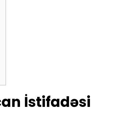
an İstifadəsi