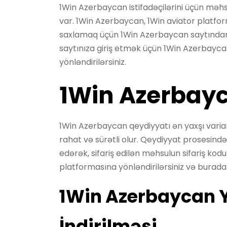
1Win Azerbaycan istifadəçilərini üçün məhs
var. 1Win Azerbaycan, 1Win aviator platfor
saxlamaq üçün 1Win Azerbaycan saytından
saytınıza giriş etmək üçün 1Win Azerbayca
yönləndirilərsiniz.
1Win Azerbayc
1Win Azerbaycan qeydiyyatı ən yaxşı varia
rahat və sürətli olur. Qeydiyyat prosesin
edərək, sifariş edilən məhsulun sifariş kod
platformasına yönləndirilərsiniz və burada
1Win Azerbaycan 
İndirilməsi