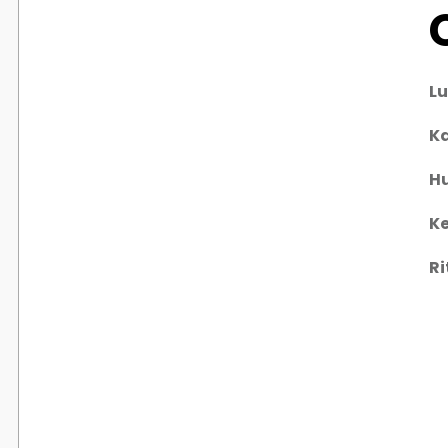
L
Ka
H
Ke
Ri