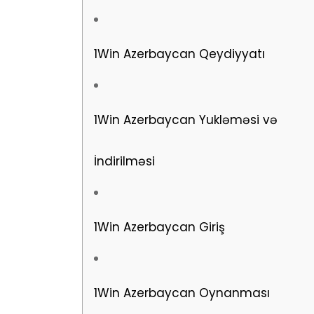
1Win Azerbaycan Qeydiyyatı
1Win Azerbaycan Yukləməsi və
İndirilməsi
1Win Azerbaycan Giriş
1Win Azerbaycan Oynanması