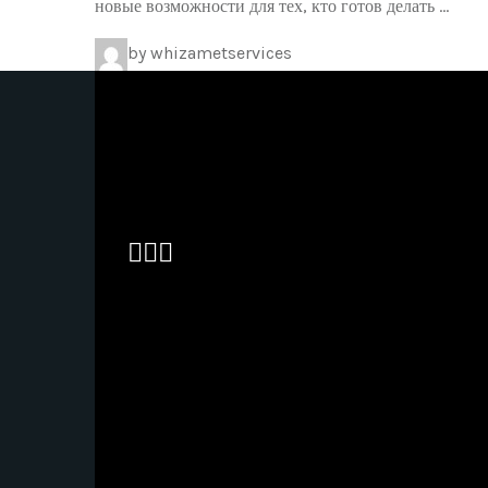
новые возможности для тех, кто готов делать …
by whizametservices