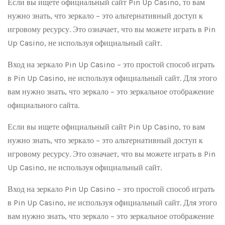
Если вы ищете официальный сайт Pin Up Casino, то вам
нужно знать, что зеркало – это альтернативный доступ к
игровому ресурсу. Это означает, что вы можете играть в Pin
Up Casino, не используя официальный сайт.
Вход на зеркало Pin Up Casino – это простой способ играть
в Pin Up Casino, не используя официальный сайт. Для этого
вам нужно знать, что зеркало – это зеркальное отображение
официального сайта.
Если вы ищете официальный сайт Pin Up Casino, то вам
нужно знать, что зеркало – это альтернативный доступ к
игровому ресурсу. Это означает, что вы можете играть в Pin
Up Casino, не используя официальный сайт.
Вход на зеркало Pin Up Casino – это простой способ играть
в Pin Up Casino, не используя официальный сайт. Для этого
вам нужно знать, что зеркало – это зеркальное отображение