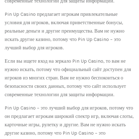
современные технологии для защиты информации.
Pin Up Casino предлагает игрокам привлекательные
условия для игроков, включая приветственные бонусы,
реальные деньги и другие преимущества. Вам не нужно
искать другие казино, потому что Pin Up Casino – это
лучший выбор для игроков.
Если вы ищете вход на зеркало Pin Up Casino, то вам не
нужно искать, потому что официальный сайт доступен для
игроков из многих стран. Вам не нужно беспокоиться о
безопасности своих данных, потому что сайт использует
современные технологии для защиты информации.
Pin Up Casino – это лучший выбор для игроков, потому что
он предлагает игрокам широкий спектр игр, включая слоты,
карточные игры, рулетку и другие. Вам не нужно искать
другие казино, потому что Pin Up Casino – это