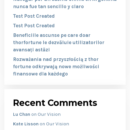
nunca fue tan sencillo y claro
Test Post Created
Test Post Created
Beneficiile ascunse pe care doar
thorfortune le dezvăluie utilizatorilor
avansați astăzi
Rozważania nad przyszłością z thor
fortune odkrywają nowe możliwości
finansowe dla każdego
Recent Comments
Our Vision
Lu Chan
on
Our Vision
Kate Lisson
on